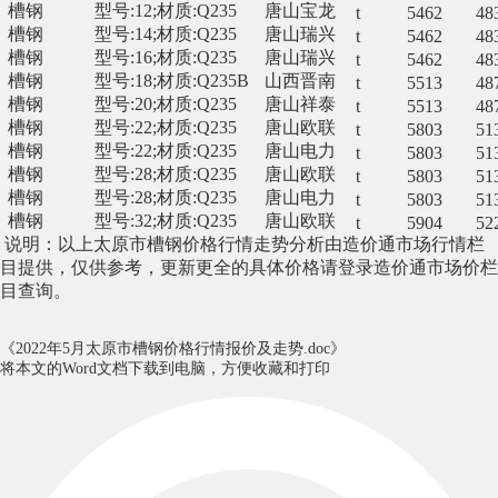
槽钢
型号:12;材质:Q235
唐山宝龙
t
5462
48
槽钢
型号:14;材质:Q235
唐山瑞兴
t
5462
48
槽钢
型号:16;材质:Q235
唐山瑞兴
t
5462
48
槽钢
型号:18;材质:Q235B
山西晋南
t
5513
48
槽钢
型号:20;材质:Q235
唐山祥泰
t
5513
48
槽钢
型号:22;材质:Q235
唐山欧联
t
5803
51
槽钢
型号:22;材质:Q235
唐山电力
t
5803
51
槽钢
型号:28;材质:Q235
唐山欧联
t
5803
51
槽钢
型号:28;材质:Q235
唐山电力
t
5803
51
槽钢
型号:32;材质:Q235
唐山欧联
t
5904
52
说明：以上
太原市槽钢
价格行情走势分析由造价通
市场行情栏
目提供
，仅供参考，
更新更全的
具体价格
请登录造价通
市场价
栏
目查询。
《2022年5月太原市槽钢价格行情报价及走势.doc》
将本文的Word文档下载到电脑，方便收藏和打印