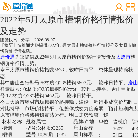
2022年5月太原市槽钢价格行情报价
及走势
建设快讯
分享
2026-08-07
【摘要】造价通为您提供2022年5月太原市槽钢价格行情报价及太原市槽
钢价格行情走势。
造价通
为您提供2022年5月太原市槽钢价格行情报价及
太原市
槽
钢价格行情走势。
今日太原市槽钢价格指数5633，较昨日持平，总体呈现持稳状
态。
其中唐山金行型号:5;材质:Q235槽钢5607元/t，较昨日持平。
唐山
祥泰型号:10;材质:Q235槽钢5462元/t，较昨日持平。唐山宝龙型
号:12;材质:Q235槽钢5462元/t，较昨日持平。
今日太原市钢材市场槽钢价格持稳，建设工程行业成交价与昨日
对比持平，市场价格持平，但整体成交力度偏弱。预计短期内太
原市槽钢价格或持稳震荡运行。明日走势预警：稳。
材料名称
规格属性
品牌/产地
单位
含税价
除
槽钢
型号:5;材质:Q235
唐山金行
t
5607
49
槽钢
型号:10;材质:Q235
唐山祥泰
t
5462
48