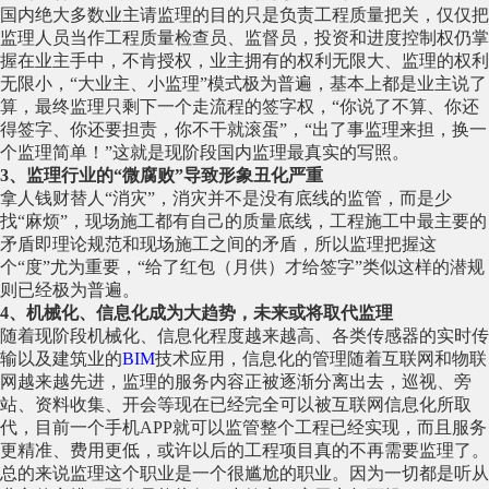
国内绝大多数业主请监理的目的只是负责工程质量把关，仅仅把
监理人员当作工程质量检查员、监督员，投资和进度控制权仍掌
握在业主手中，不肯授权，业主拥有的权利无限大、监理的权利
无限小，“大业主、小监理”模式极为普遍，基本上都是业主说了
算，最终监理只剩下一个走流程的签字权，“你说了不算、你还
得签字、你还要担责，你不干就滚蛋”，“出了事监理来担，换一
个监理简单！”这就是现阶段国内监理最真实的写照。
3、监理行业的“微腐败”导致形象丑化严重
拿人钱财替人“消灾”，消灾并不是没有底线的监管，而是少
找“麻烦”，现场施工都有自己的质量底线，工程施工中最主要的
矛盾即理论规范和现场施工之间的矛盾，所以监理把握这
个“度”尤为重要，“给了红包（月供）才给签字”类似这样的潜规
则已经极为普遍。
4、机械化、信息化成为大趋势，未来或将取代监理
随着现阶段机械化、信息化程度越来越高、各类传感器的实时传
输以及建筑业的
BIM
技术应用，信息化的管理随着互联网和物联
网越来越先进，监理的服务内容正被逐渐分离出去，巡视、旁
站、资料收集、开会等现在已经完全可以被互联网信息化所取
代，目前一个手机APP就可以监管整个工程已经实现，而且服务
更精准、费用更低，或许以后的工程项目真的不再需要监理了。
总的来说监理这个职业是一个很尴尬的职业。因为一切都是听从