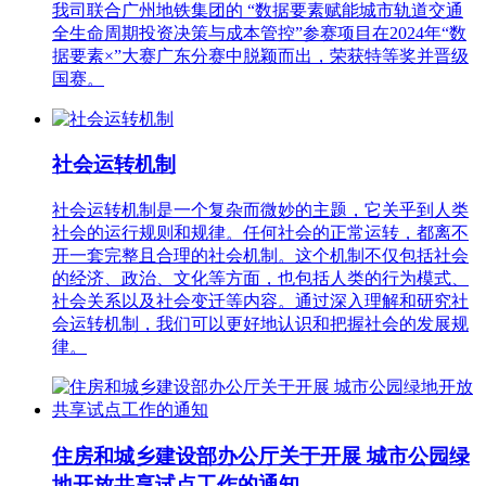
我司联合广州地铁集团的 “数据要素赋能城市轨道交通
全生命周期投资决策与成本管控”参赛项目在2024年“数
据要素×”大赛广东分赛中脱颖而出，荣获特等奖并晋级
国赛。
社会运转机制
社会运转机制是一个复杂而微妙的主题，它关乎到人类
社会的运行规则和规律。任何社会的正常运转，都离不
开一套完整且合理的社会机制。这个机制不仅包括社会
的经济、政治、文化等方面，也包括人类的行为模式、
社会关系以及社会变迁等内容。通过深入理解和研究社
会运转机制，我们可以更好地认识和把握社会的发展规
律。
住房和城乡建设部办公厅关于开展 城市公园绿
地开放共享试点工作的通知