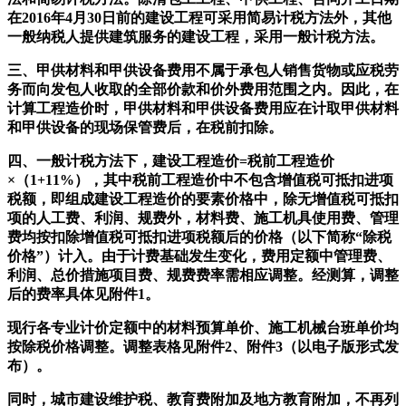
在2016年4月30日前的建设工程可采用简易计税方法外，其他
一般纳税人提供建筑服务的建设工程，采用一般计税方法。
三、甲供材料和甲供设备费用不属于承包人销售货物或应税劳
务而向发包人收取的全部价款和价外费用范围之内。因此，在
计算工程造价时，甲供材料和甲供设备费用应在计取甲供材料
和甲供设备的现场保管费后，在税前扣除。
四、一般计税方法下，建设工程造价=税前工程造价
×（1+11%），其中税前工程造价中不包含增值税可抵扣进项
税额，即组成建设工程造价的要素价格中，除无增值税可抵扣
项的人工费、利润、规费外，材料费、施工机具使用费、管理
费均按扣除增值税可抵扣进项税额后的价格（以下简称“除税
价格”）计入。由于计费基础发生变化，费用定额中管理费、
利润、总价措施项目费、规费费率需相应调整。经测算，调整
后的费率具体见附件1。
现行各专业计价定额中的材料预算单价、施工机械台班单价均
按除税价格调整。调整表格见附件2、附件3（以电子版形式发
布）。
同时，城市建设维护税、教育费附加及地方教育附加，不再列