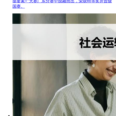
据要素×”大赛广东分赛中脱颖而出，荣获特等奖并晋级
国赛。