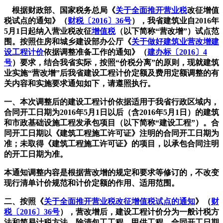
根据财政部、国家税务总局《
关于全面推开
营业税
改征增值
税试点的通知
》（
财税〔2016〕36号
），我省建筑业自2016年
5月1日起纳入营业税改征
增值税
（以下简称“营改增”）试点范
围。按照住房和城乡建设部办公厅《
关于做好建筑业营改增建
设工程
计价
依据调整准备工作的通知》（
建办标〔2016〕4
号
）要求，结合我省实际，按照“价税分离”的原则，现就建筑
业实施“营改增”后我省建设工程计价定额及费用定额调整的有
关内容和实施要求通知如下，请遵照执行。
一、本次调整后的建设工程计价依据适用于我省行政区域内，
合同开工日期为2016年5月1日以后（含2016年5月1日）的建筑
和市政基础设施工程发承包项目（以下简称“建设工程”）。合
同开工日期以《建筑工程施工许可证》注明的合同开工日期为
准；未取得《建筑工程施工许可证》的项目，以承包合同注明
的开工日期为准。
本通知调整内容是根据营改增的规定和要求等修订的，不改变
现行清单计价规范和计价定额的作用、适用范围。
二、按照《
关于全面推开营业税改征增值税试点的通知
》（
财
税〔2016〕36号
），营改增后，建设工程计价分为一般计税方
法和简易计税方法。除清包工工程、甲供工程、合同开工日期