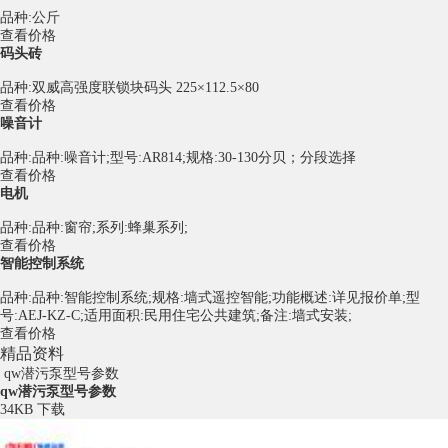
品种:公斤
查看价格
码头砖
品种:双威高强度联锁块码头 225×112.5×80
查看价格
噪音计
品种:品种:噪音计;型号:AR814;规格:30-130分贝；分段选择
查看价格
电机
品种:品种:窗帘;系列:蜂巢系列;
查看价格
智能控制系统
品种:品种:智能控制系统;规格:墙式遥控智能;功能概述:详见报价单;型
号:AEJ-KZ-C;适用面积:民用住宅公共建筑;备注:墙式安装;
查看价格
精品资料
qw潜污泵型号参数
qw潜污泵型号参数
34KB
下载