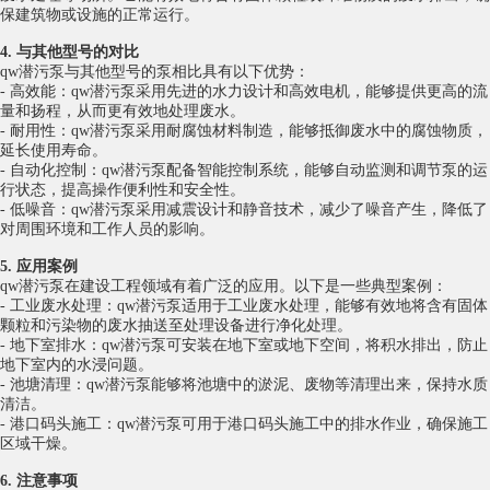
保建筑物或设施的正常运行。
4. 与其他型号的对比
qw潜污泵与其他型号的泵相比具有以下优势：
- 高效能：qw潜污泵采用先进的水力设计和高效电机，能够提供更高的流
量和扬程，从而更有效地处理废水。
- 耐用性：qw潜污泵采用耐腐蚀材料制造，能够抵御废水中的腐蚀物质，
延长使用寿命。
- 自动化控制：qw潜污泵配备智能控制系统，能够自动监测和调节泵的运
行状态，提高操作便利性和安全性。
- 低
噪音
：qw潜污泵采用减震设计和静音技术，减少了噪音产生，降低了
对周围环境和工作人员的影响。
5. 应用案例
qw潜污泵在建设工程领域有着广泛的应用。以下是一些典型案例：
- 工业废水处理：qw潜污泵适用于工业废水处理，能够有效地将含有固体
颗粒和污染物的废水抽送至处理设备进行净化处理。
- 地下室排水：qw潜污泵可安装在地下室或地下空间，将积水排出，防止
地下室内的水浸问题。
- 池塘清理：qw潜污泵能够将池塘中的
淤泥
、废物等清理出来，保持水质
清洁。
- 港口码头施工：qw潜污泵可用于港口码头施工中的排水作业，确保施工
区域干燥。
6. 注意事项