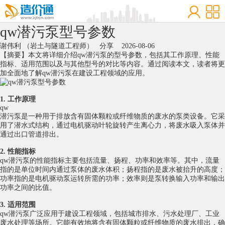
qw潜污泵型号参数
谢伟利 （岩土与隧道工程师）
分享
2026-08-06
【摘要】本文将详细介绍qw潜污泵的型号参数，包括其工作原理、性能
指标、适用范围以及与其他型号的对比等内容。通过阅读本文，读者将更
加全面地了解qw潜污泵在建设工程领域的应用。
1. 工作原理
qw
潜污泵
是一种用于排放含有固体颗粒或纤维物质的
废水
的泵类设备。它采
用了潜水式结构，通过
电机
驱动叶轮旋转产生离心力，将废水吸入泵体并
通过出口管道排出。
2. 性能指标
qw潜污泵的性能指标主要包括流量、扬程、功率和效率等。其中，流量
指的是单位时间内通过泵体的废水体积；扬程指的是废水被抬升的高度；
功率指的是电机驱动泵运转所需的功率；效率则是泵转换输入功率和输出
功率之间的比值。
3. 适用范围
qw潜污泵广泛应用于建设工程领域，包括城市排水、污水处理厂、工业
废水处理等场所。它能有效地将含有固体颗粒或纤维物质的废水排出，确