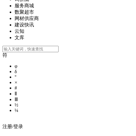
服务商城
数聚超市
网材供应商
建设快讯
云知
文库
符
φ
δ
°
×
#
Ⅱ
Ⅲ
½
¼
注册/登录