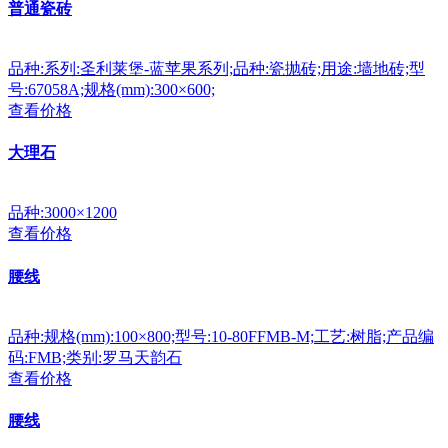
普通瓷砖
品种:系列:圣利莱堡-蓝苹果系列;品种:瓷抛砖;用途:墙地砖;型
号:67058A;规格(mm):300×600;
查看价格
大理石
品种:3000×1200
查看价格
腰线
品种:规格(mm):100×800;型号:10-80FFMB-M;工艺:树脂;产品编
码:FMB;类别:罗马天韵石
查看价格
腰线