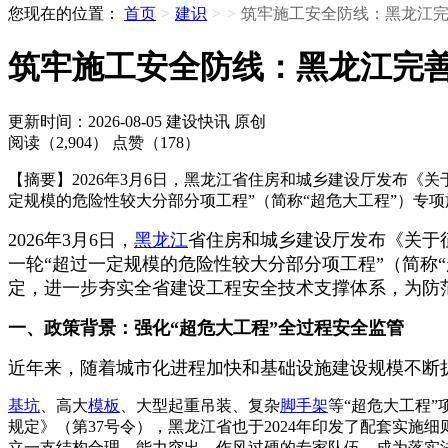
您现在的位置：
首页
>
建识
>
>
筑牢施工安全防线：黑龙江
筑牢施工安全防线：黑龙江完
更新时间：2026-08-05
建设快讯
原创
阅读（2,904）
点赞（178）
【摘要】2026年3月6日，黑龙江省住房和城乡建设厅发布《
定规模的危险性较大分部分项工程”（简称“超危大工程”）专
2026年3月6日，
黑龙江
省住房和城乡建设厅发布《关于征
一轮“超过一定规模的危险性较大分部分项工程”（简称
定，进一步夯实全省建设工程安全技术支撑体系，为防
一、政策背景：强化“超危大工程”全过程安全监管
近年来，随着城市化进程加快和基础设施建设规模不断
基坑
、高大
模板
、大型起重吊装、复杂
脚手架
等“超危大工程
规定》（第37号令），黑龙江省也于2024年印发了配套实施
立一支结构合理、能力突出、作风过硬的专家队伍，成为落实