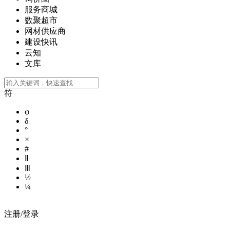
服务商城
数聚超市
网材供应商
建设快讯
云知
文库
符
φ
δ
°
×
#
Ⅱ
Ⅲ
½
¼
注册/登录