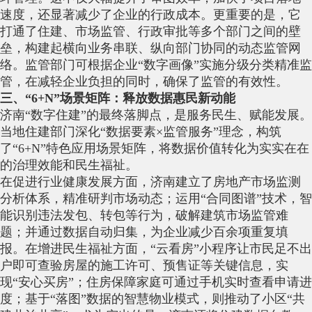
速度，还显著减少了企业的行政成本。更重要的是，它
打通了住建、市场监管、行政审批等多个部门之间的壁
垒，构建起横向业务串联、纵向部门协同的动态监管网
络。监管部门可根据企业“数字画像”实施分级分类精准监
管，在减轻企业负担的同时，确保了监管的有效性。
三、“6+N”场景矩阵：释放数据惠民新动能
济南“数字住建”的最终落脚点，是服务民生、赋能发展。
当地住建部门深化“数据要素×监管服务”理念，构筑
了“6+N”特色应用场景矩阵，将数据价值转化为实实在在
的治理效能和民生福祉。
在促进行业健康发展方面，济南建立了房地产市场监测
分析体系，精准研判市场动态；运用“合同图谱”技术，智
能识别违法发包、转包等行为，破解建筑市场监管难
题；并通过数据自动归集，为企业减少百余项重复填
报。在增进民生福祉方面，“云看房”小程序让市民足不出
户即可查验房屋的施工许可、预售证等关键信息，实
现“安心买房”；住房保障家庭可通过手机实时查看申请进
度；基于“落图”数据的智慧物业模式，则推动了小区“共