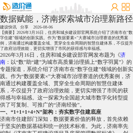
数据赋能，济南探索城市治理新路径
建设快讯
分享
2026-08-06
【摘要】2026年3月16日，住房和城乡建设部官网系统介绍了济南市在“数
字住建”领域的创新实践。作为“数据要素×”大赛城市治理赛道的优秀案
例，济南通过构建覆盖全域、贯穿全生命周期的智慧住建体系，不仅提升
了政府治理效能，更切实增强了市民的获得感与幸福感。
2026年3月16日，住房和城乡建设部官网发布题为《
济
南
：以“数”助“建”为城市高质量治理插上“数字羽翼”》的
专题报道，系统介绍了济南市在“数字住建”领域的创新实
践。作为“数据要素×”大赛城市治理赛道的优秀案例，济
南通过构建覆盖全域、贯穿全生命周期的智慧住建体
系，不仅提升了政府治理效能，更切实增强了市民的获
得感与幸福感。这一探索为全国超大城市数字化转型提
供了可复制、可推广的“济南经验”。
一、“1+1+1+4+N”架构：夯实数字住建底座
济南市住建部门深知，数据要素价值的释放，首先依赖
于坚实的数据基础和统一的技术标准。为此，济南率先