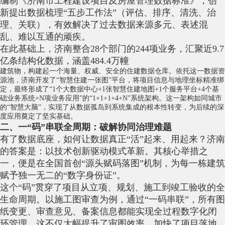
编制《济南市工程建设项目及房屋管理数据标准》，创
新提出数据梳理“五步工作法”（评估、排序、清洗、治
理、关联），有效解决了过去数据来源多元、表述混
乱、难以互通的顽疾。
在此基础上，济南整合28个部门的244项业务，汇聚近9.7
亿条结构化数据，涵盖484.4万幢
建筑物
，构建起一个海量、权威、安全的住建数据仓库。依托这一数据资
源池，济南开发了“智慧住建一张图”平台，将项目信息与地理坐标精准绑
定，最终形成了“1个大数据中心+1张智慧住建地图+1个服务平台+4个基
础业务系统+N项业务应用”的“1+1+1+4+N”系统架构。这一架构如同城市
的“智慧大脑”，实现了从数据孤岛到系统集成的根本性转变，为后续的深
度应用奠定了坚实基础。
二、一“码”串联全周期：破解协同治理难题
有了数据底座，如何让数据真正“活”起来、用起来？济南
的答案是：以技术创新驱动模式革新。其核心举措之
一，便是在全国首创“源头赋码落图”机制，为每一栋建筑
赋予独一无二的“数字身份证”。
这个“码”贯穿了项目从立项、规划、施工到竣工验收的全
生命周期。以施工图审查为例，通过“一码串联”，所有图
纸变更、审查意见、备案信息都能实现全过程数字化闭
环管理。这不仅大幅提升了审图效率，加快了项目落地