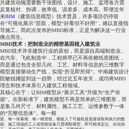
共建筑动辄需要数千张图纸，设计、施工、监理各方需
反复核对、协调，效率低、误差多、成本高。即便近年
来
BIM
（建筑信息模型）技术普及，许多项目仍停留
在“可视化展示”层面，模型“好看但不好用”，难以直接指
导施工。而此次发布的MBD标准，正是为解决这一行业
痛点而生。
MBD技术：把制造业的精密基因植入建筑业
MBD技术并非建筑行业的原创，而是源自高端制造业。
在汽车、飞机制造中，工程师早已不再依赖纸质图纸，
而是通过包含全部几何、工艺、材料等信息的三维数字
模型直接驱动生产线，实现“所见即所得”。中南建筑设计
院敏锐捕捉到这一趋势，经过近五年攻关，成功将MBD
理念和技术体系引入建筑工程领域。
其核心在于：让BIM模型从“展示工具”升级为“生产依
据”。在新标准下，建筑模型不再是简单的三维图形，而
是集几何尺寸、材料属性、施工工艺、运维参数于一体
的“完整信息体”。每一根
梁
、每一块
幕墙
、每一根
管线
，都嵌入了可被机器直接读取和执行的数
据。施工现场的工人或智能设备只需调取模型，即可精准定位、自动加