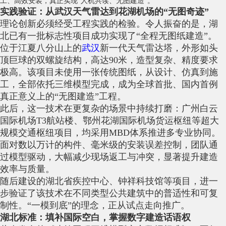
工、高效安装，真正实现“人机共读、无图建造”。
实践验证：从武汉天气雷达到花湖机场的“无图奇迹”
理论创新必须经受工程实践的检验。令人振奋的是，湖
北已有一批标志性项目成功实现了“全程无图纸建造”。
位于江夏八分山上的
武汉
新一代天气雷达塔，外形如头
顶巨球的双螺旋结构，高达90米，造型复杂、精度要求
极高。该项目未使用一张传统图纸，从设计、仿真到施
工，全部依托三维模型完成，成为全球首批、国内首例
真正意义上的“无图建造”工程。
此后，这一技术在更复杂的场景中持续打磨：广州白云
国际机场T3航站楼、鄂州花湖国际机场货运枢纽等超大
规模交通枢纽项目，均采用MBD体系推进多专业协同。
面对数以万计的构件、毫米级的安装误差控制，团队通
过模型驱动，大幅减少现场返工与冲突，显著提升建造
效率与质量。
随后建设的湖北省疾控中心、钟祥科技馆等项目，进一
步验证了该技术在不同类型公共建筑中的普适性和可复
制性。“一模到底”的理念，正从试点走向推广。
湖北标准：填补国际空白，掌握数字建造话语权