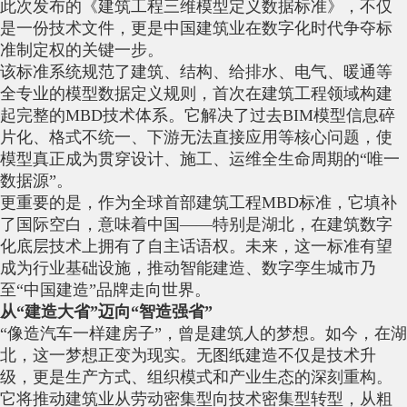
此次发布的《建筑工程三维模型定义数据标准》，不仅
是一份技术文件，更是中国建筑业在数字化时代争夺标
准制定权的关键一步。
该标准系统规范了建筑、结构、给排水、电气、暖通等
全专业的模型数据定义规则，首次在建筑工程领域构建
起完整的MBD技术体系。它解决了过去BIM模型信息碎
片化、格式不统一、下游无法直接应用等核心问题，使
模型真正成为贯穿设计、施工、运维全生命周期的“唯一
数据源”。
更重要的是，作为全球首部建筑工程MBD标准，它填补
了国际空白，意味着中国——特别是湖北，在建筑数字
化底层技术上拥有了自主话语权。未来，这一标准有望
成为行业基础设施，推动智能建造、数字孪生城市乃
至“中国建造”品牌走向世界。
从“建造大省”迈向“智造强省”
“像造汽车一样建房子”，曾是建筑人的梦想。如今，在湖
北，这一梦想正变为现实。无图纸建造不仅是技术升
级，更是生产方式、组织模式和产业生态的深刻重构。
它将推动建筑业从劳动密集型向技术密集型转型，从粗