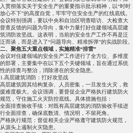
入贯彻落实关于安全生产的重要指示批示精神，以“时时
放心不下”的高度自觉，牢牢守住安全生产的红线底线。
会议特别强调，要以中央和自治区明查暗访、大检查大
督查反馈的问题为导向，集中力量打好住建领域高层建
筑消防攻坚战。这表明，当前的安全生产工作不再是泛
泛而谈，而是进入了“问题导向、精准拆弹”的实战阶段。
二、聚焦五大重点领域，实施精准“排雷”
会议对住建领域的安全生产工作进行了全方位、多维度
的部署，主要集中在以下五个关键领域，旨在通过系统
性的排查与整治，消除潜在的安全隐患。
1.高层建筑消防：打好攻坚战
高层建筑因其结构复杂、人员密集，一旦发生火灾，救
援难度极大。会议强调，要督促企业严格执行建筑防火
规范，守住施工火灾防控底线。具体措施包括：
全面排查验收手续：对既有高层建筑的消防验收手续进
行全面排查，确保底数清、情况明，不留死角。
严格执行规范：督促相关企业严格遵守建筑防火规范，
从源头上遏制火灾隐患。