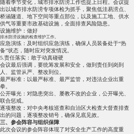
随着季节变化，城市排水防涝工作也提上日程。会议提
出以城市排水防涝专项体检为抓手，聚焦低洼易涝点、
桥涵隧道、地下空间等重点部位，以及施工工地、供水
供气等重要市政基础设施，全面排查风险隐患。
设施维护：做好
排水防涝设施
的检查维护工作。
应急演练：及时组织应急演练，确保人员装备处于“热
备”状态，随时应对突发情况。
5.责任落实：敢于动真碰硬
会议最后强调，要统筹发展和安全，做到责任到岗到
人、监管从严、整改到位。
最严标准：以最严标准、最严监管，对违法企业出重
拳。
公开曝光：对隐患突出、屡教不改的企业，公开曝光、
联合惩戒。
逐项整改：对中央考核巡查和自治区大检查大督查排查
出的问题，逐项整改销号，确保见底见效。
三、参会阵容与组织保障
此次会议的参会阵容体现了对安全生产工作的高度重