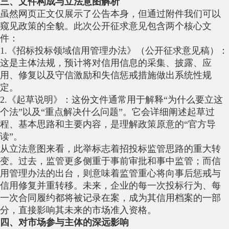
三、文件构成与立法意图解析
虽然网页正文仅展示了公告本身，但通过附件我们可以
窥见政策的全貌。此次公开征求意见包含两个核心文
件：
1.《招标投标领域信用管理办法》（公开征求意见稿）：
这是主体法规，预计将对信用信息的采集、披露、应
用、修复以及守信激励和失信惩戒措施做出系统性规
定。
2.《起草说明》：这份文件通常用于解释“为什么要立这
个法”以及“重点解决什么问题”。它会详细阐述起草过
程、基本思路和主要内容，是理解政策原意的“官方导
读”。
从立法意图来看，此举标志着招投标监管思路的重大转
变。过去，监管更多侧重于事前审批和事中监管；而信
用管理办法的出台，则意味着监管重心将向事后惩戒与
信用修复并重转移。未来，企业的每一次投标行为、每
一次合同履约都将被记录在案，成为其信用档案的一部
分，直接影响其未来的市场准入资格。
四、对市场参与主体的深远影响