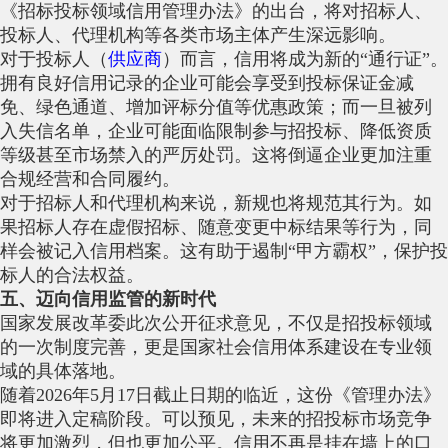
《招标投标领域信用管理办法》的出台，将对招标人、
投标人、代理机构等各类市场主体产生深远影响。
对于投标人（
供应商
）而言，信用将成为新的“通行证”。
拥有良好信用记录的企业可能会享受到投标保证金减
免、绿色通道、增加评标分值等优惠政策；而一旦被列
入失信名单，企业可能面临限制参与招投标、降低资质
等级甚至市场禁入的严厉处罚。这将倒逼企业更加注重
合规经营和合同履约。
对于招标人和代理机构来说，新规也将规范其行为。如
果招标人存在虚假招标、随意变更中标结果等行为，同
样会被记入信用档案。这有助于遏制“甲方霸权”，保护投
标人的合法权益。
五、迈向信用监管的新时代
国家发展改革委此次公开征求意见，不仅是招投标领域
的一次制度完善，更是国家社会信用体系建设在专业领
域的具体落地。
随着2026年5月17日截止日期的临近，这份《管理办法》
即将进入定稿阶段。可以预见，未来的招投标市场竞争
将更加激烈，但也更加公平。信用不再是挂在墙上的口