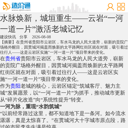
水脉焕新，城垣重生——云岩“一河
一道一片”激活老城记忆
建设快讯
分享
2026-08-08
【摘要】在贵州省贵阳市云岩区，车水马龙的人民大道旁，崭新的贡院广
场格外醒目，因贯城河揭盖而焕新的太平路网红街区就在对面，吸引着过
往行人——这是云岩区实施“一河一道一片”项目带来的变化。
在
贵州省
贵阳市云岩区，车水马龙的人民大道旁，崭新
的贡院广场格外醒目，因贯城河揭盖而焕新的太平路网
红街区就在对面，吸引着过往行人——这是云岩区实
施“一河一道一片”项目带来的变化。
作为
贵阳
老城的核心，云岩区锚定“筑城客厅、魅力主
城”发展愿景，以“一河一道一片”为抓手，推动城市更新
从“碎片化改造”向“系统性提升”转变。
一河为脉，重现“水韵筑城”
“以前经常路过这里，都不知道地下是一条河。如今流水
潺潺，真是太惊喜了。”在贯城河大十字城市原点段，路
过的市民李先生满是惊喜。