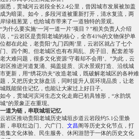
据悉，贯城河云岩段全长2.4公里，曾因城市发展被加盖
成为暗渠。如今，多段河道被重新打开，清水复流，两
岸绿植葱茏，也给城市带来了一道独特的景观。
“为什么要实施‘一河一道一片’项目？”相关负责人介绍
说，“云岩区是贵阳老城的核心，全市41%的文物保护单
位都在此处，老贵阳‘九门四阁’里，云岩区就占了七个
门、四个阁。但老城区也有布局乱、房子旧、配套差等
老大难问题，很多文化资源‘守着却不会用’。”为此，云
岩区推进河道复涌、揭盖提质、滨水景观打造、沿线城
市更新，用“绣花功夫”改造老城，既破解老城区的各种难
题，又把历史文脉盘活，同时提升人居环境品质，让老
城既能留住记忆，也能让大家过上好日子。
如今，贯城河滨河生态文化走廊已初具雏形，“水韵筑
城”的景象正在重现。
一道为链，串联城垣记忆
云岩区推动贵阳老城历史城垣步道云岩段约5.1公里焕
新，串联红边门、六广门、
文昌
阁等历史文化节点，打
造集文化体验、民生服务、休闲游憩于一体的历史文化