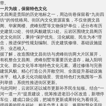
带。
一片为核，保留特色文化
文昌阁是贵阳的历史地标之一，周边街巷保留着“九街四
坊”的传统格局。街区内文化资源富集，不仅坐拥文昌
阁、华家阁楼、虎峰别墅等文物保护单位，还分布有历
史建筑12处、传统风貌建筑21处。云岩区围绕文昌阁历
史文化街区，秉持“保护优先、活化赋能、民生为本”理
念，推进保护性规划编制、历史建筑修缮、基础设施提
升、业态植入。
据了解，改造围绕文昌街坊与虎峰街坊两大片区展开，
有机整合文昌阁、虎峰别墅等重要历史遗存，融入阳明
文化、群众文化等本地特色文化元素。通过修缮与完善
建筑风貌、精心打造公共开敞空间、全面提升基础设施
水平、植入多元化功能场景、营造特色灯光氛围等一系
列举措，系统性推进街区更新。
与此同时，云岩区还以城市更新补齐民生短板。结合“一
河一道一片”提质建设，统筹推进老旧小区改造，新增停
车位，建成口袋公园，把城市更新成果转化为看得见、
摸得着的民生福祉。相关负责人表示，将用智慧化手段