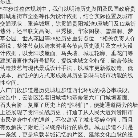
步道。
“在步道整体规划中，我们以明清历史舆图及民国政府贵
阳城厢街市全图等作为设计依据，结合实际位置及城市
交通现状，重连城垣，除贯通贵阳城池9座城门及12条街
巷外，还串联文昌阁、甲秀楼、华家阁楼、雪崖洞、梦
草公园、世杰花园等28处历史重要点位。”相关负责人介
绍说，整体节点以清末时期各节点历史照片及文献为设
计依据，以贵阳坡屋面、马头墙、城垣轮廓、垂花门等
建筑语言作为符号提取，提炼地域文化特征，融合传统
营造技艺与现代景观设计手法，以城市更新微改造、低
成本、易维护的方式形成兼具历史韵味与城市功能的线
性空间。
六广门段步道是历史城垣步道西北环线的核心串联段。
改造中，云岩区沿着旧城墙地基修复六广门城垣断面、
石头台阶，复原了历史上的“胜利门”，便捷通道两旁的墙
上还展现了贵阳抗战历史，打通了从人民大道到贵阳市
市民健身中心的通道，不仅盘活了城市零碎空间，而且
有效解决了附近居民绕路出行的痛点。城垣步道不只是
一条线，更是承载老城记忆的片区、延续文化血脉的纽