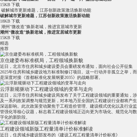
15KB
下载
破解城市更新难题，江苏创新政策激活焕新动能
破解城市更新难题，江苏创新政策激活焕新动能
18KB
下载
潮州“微改造”焕新老城，推进宜居城市更新
潮州“微改造”焕新老城，推进宜居城市更新
15KB
下载
精选
推荐
京住建委布标准棋局，工程领域换新貌
近日，北京市住房和城乡建设委员会重磅发布通知，面向社会公开征集
2025年住房和城乡建设地方标准制修订项目。这一行动并非孤立之举，而
是深度对接《首都标准化发展纲要2035》的战略部署。
云浮新规驱动下工程建设领域的变革与走向
近日，云浮市住房和城乡建设局发布了关于工程建设领域的重要通知，涉
及一系列政策调整与规范更新，对本地乃至全国的工程建设行业都将产生
深远影响。此次政策变动聚焦于工程造价管理、建设模式优化以及行业监
管强化等核心议题，标志着工程建设领域正迈向更为市场化、规范化与数
字化的新阶段。
工程建设领域新版工程量清单计价标准解读
近日，住房城乡建设部发布的《建设工程工程量清单计价标准》