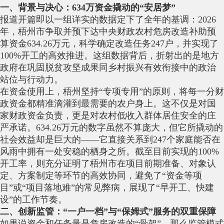
一、背景与决心：634万资金撬动的“安居梦”
报道开篇即以一组详实的数据定下了全年的基调：2026
年，梧州市争取并预下达中央财政农村危房改造补助预
算资金634.26万元，科学确定改造任务247户，并实现了
100%开工的高效推进。这组数据背后，折射出的是地方
政府在巩固脱贫攻坚成果同乡村振兴有效衔接中的政治
站位与行动力。
在资金使用上，梧州坚持“专项专用”的原则，将每一分财
政资金都精准滴灌到最需要的农户身上。这不仅是对国
家财政资金负责，更是对农村低收入群体居住安全的庄
严承诺。634.26万元的数字虽然不算庞大，但它所撬动的
社会效益却是巨大的——它直接关系到247个家庭能否在
风雨中拥有一处安稳的栖身之所。截至目前实现的100%
开工率，则充分证明了梧州市在项目前期准备、对象认
定、方案制定等环节的高效协同，避免了“资金等项
目”或“项目落地难”的常见弊病，展现了“早开工、快建
设”的工作节奏。
二、创新监管：“一户一档”与“保姆式”服务的双重保障
如果说资金和任务量是危房改造的“骨架”，那么监管模式