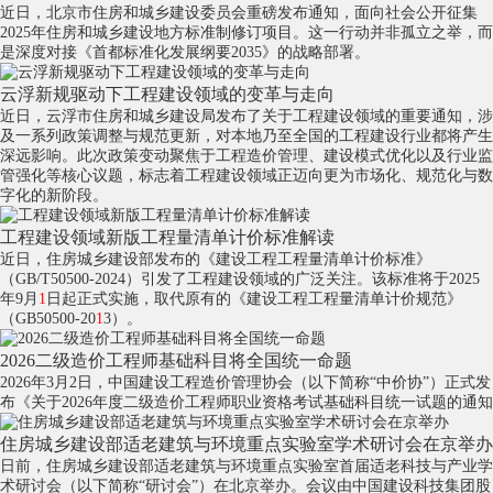
近日，北京市住房和城乡建设委员会重磅发布通知，面向社会公开征集
2025年住房和城乡建设地方标准制修订项目。这一行动并非孤立之举，而
是深度对接《首都标准化发展纲要2035》的战略部署。
云浮新规驱动下工程建设领域的变革与走向
近日，云浮市住房和城乡建设局发布了关于工程建设领域的重要通知，涉
及一系列政策调整与规范更新，对本地乃至全国的工程建设行业都将产生
深远影响。此次政策变动聚焦于工程造价管理、建设模式优化以及行业监
管强化等核心议题，标志着工程建设领域正迈向更为市场化、规范化与数
字化的新阶段。
工程建设领域新版工程量清单计价标准解读
近日，住房城乡建设部发布的《建设工程工程量清单计价标准》
（GB/T50500-2024）引发了工程建设领域的广泛关注。该标准将于2025
年9月
1
日起正式实施，取代原有的《建设工程工程量清单计价规范》
（GB50500-20
1
3）。
2026二级造价工程师基础科目将全国统一命题
2026年3月2日，中国建设工程造价管理协会（以下简称“中价协”）正式发
布《关于2026年度二级造价工程师职业资格考试基础科目统一试题的通知
住房城乡建设部适老建筑与环境重点实验室学术研讨会在京举办
日前，住房城乡建设部适老建筑与环境重点实验室首届适老科技与产业学
术研讨会（以下简称“研讨会”）在北京举办。会议由中国建设科技集团股