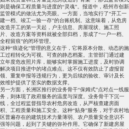
则是确保工程质量与进度的“灵魂”。报道中，梧州市创新
监管模式的做法尤为亮眼。一方面，当地实行了“开工一
建一档、竣工一验一存”的台账机制。这意味着，从危房
改造开工的第一天起，户主信息、房屋现状、施工照
片、改造方案等资料就被全部归档，形成了“一户一档、
全程留痕”的闭环管理。
这种“痕迹化”管理的意义在于，它将原本分散、动态的施
工过程转化为可视、可查的静态档案。主管部门通过建
立年度危改照片库，能够实时掌握施工进度，及时协调
解决项目推进中的堵点难点。这不仅有效防止了虚报冒
领、重复申报等违规行为，更为后续的验收、审计及长
效维护提供了坚实的数据支撑。
另一方面，长洲区推行的业务骨干“保姆式”点对点一线服
务，则体现了政府服务的温度与深度。业务骨干下沉一
线，全过程监督指导农村危房改造，从严核查建房面
积、工程质量和施工安全。这种“贴身”服务，对于农村地
区普遍存在的建筑技术力量薄弱、农户质量安全意识不
强等问题，起到了关键的弥补作用。它确保了新建房屋