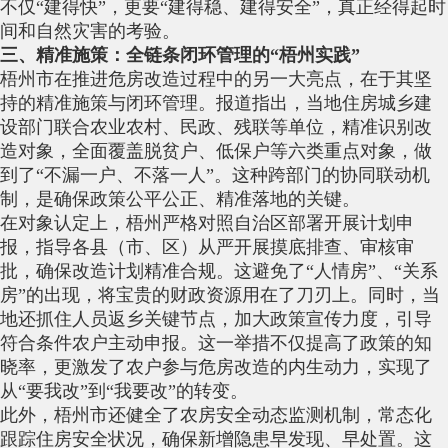
不仅“建得快”，更要“建得稳、建得安全”，真正经得起时
间和自然灾害的考验。
三、精准施策：全链条闭环管理的“梧州实践”
梧州市在推进危房改造过程中的另一大亮点，在于其坚
持的精准施策与闭环管理。报道指出，当地住房城乡建
设部门联合农业农村、民政、残联等单位，精准识别改
造对象，全面覆盖脱贫户、低保户等六类重点对象，做
到了“不漏一户、不落一人”。这种跨部门的协同联动机
制，是确保政策公平公正、精准落地的关键。
在对象认定上，梧州严格对照自治区部署开展计划申
报，指导各县（市、区）从严开展摸底排查、审核审
批，确保改造计划精准合规。这避免了“人情房”、“关系
房”的出现，将宝贵的财政资源用在了刀刃上。同时，当
地还抓住人员返乡关键节点，加大政策宣传力度，引导
符合条件农户主动申报。这一举措不仅提高了政策的知
晓率，更激发了农户参与危房改造的内生动力，实现了
从“要我改”到“我要改”的转变。
此外，梧州市还健全了农房安全动态监测机制，常态化
跟踪住房安全状况，确保新增隐患早发现、早处置。这