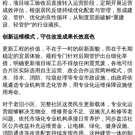
程，项目竣工验收后直接转入运营阶段，定期开展运营
成效评估，根据居民反馈持续优化配套与管理，形成建
设、管护、优化的良性循环，从制度层面破解“重建
设、轻管护”的行业顽疾。
创新运维模式，守住改造成果长效底色
更新工程的价值，不在于一时的崭新面貌，而在于长期
稳定的宜居体验。规程专门针对后期管护出台细化举
措，明确更新项目竣工后不得放任闲置荒废，各地可结
合片区实际选用自主运营、政企合作运营两种模式，供
水、排水、消防、垃圾处理等专业市政设施，由政府依
规遴选专业机构常态化管养，用专业化运维保障设施使
用寿命。
对于老旧小区、完整社区这类民生更新载体，专业化运
营能够解决无物业、维修资金不足、设施无人检修等老
问题。依托市场化专业机构承接日常养护，同步盘活社
区公共收益补充运维资金，让电梯、绿化、健身设施、
消防通道等改造配套持续发挥作用。这种建管一体的制