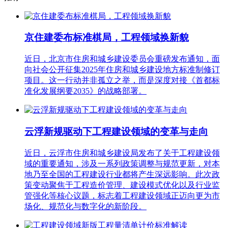
京住建委布标准棋局，工程领域换新貌
近日，北京市住房和城乡建设委员会重磅发布通知，面
向社会公开征集2025年住房和城乡建设地方标准制修订
项目。这一行动并非孤立之举，而是深度对接《首都标
准化发展纲要2035》的战略部署。
云浮新规驱动下工程建设领域的变革与走向
近日，云浮市住房和城乡建设局发布了关于工程建设领
域的重要通知，涉及一系列政策调整与规范更新，对本
地乃至全国的工程建设行业都将产生深远影响。此次政
策变动聚焦于工程造价管理、建设模式优化以及行业监
管强化等核心议题，标志着工程建设领域正迈向更为市
场化、规范化与数字化的新阶段。