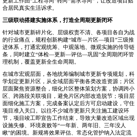
更新工作由“工程导向”转向“需求导向”，让改造项目贴
合居民真实生活诉求。
三级联动搭建实施体系，打造全周期更新闭环
针对城市更新碎片化、层级权责不清、各项目各自为战
的行业痛点，规程创新构建“城市—片区—项目”三级推
进体系，打通宏观统筹、中观落地、微观实施的传导链
条，同时建立“体检—更新—评估—巩固”全周期闭环管
理机制，覆盖更新全生命周期。
在城市宏观层面，各地统筹编制城市更新专项规划，科
学划定更新片区，从全域层面平衡各类改造资源；片区
层面聚焦资源整合，细化片区整体策划方案，协调跨小
区、跨路段关联项目，避免片区内部改造脱节；项目层
面细化施工方案，完成备案认定后方可启动建设，守住
项目准入关口。以往不少城市更新只关注施工建设环
节，项目竣工即宣告工作结束，导致大量改造区域出现
设施失修、环境衰败等“一年新、两年旧、三年没人
瞅”的困境。新规将效果评估、常态化管护纳入法定流