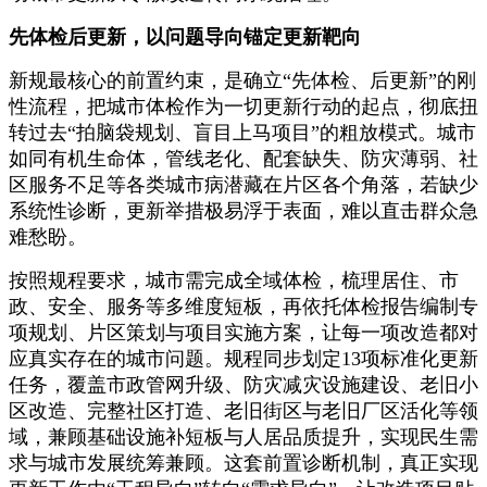
先体检后更新，以问题导向锚定更新靶向
新规最核心的前置约束，是确立“先体检、后更新”的刚
性流程，把城市体检作为一切更新行动的起点，彻底扭
转过去“拍脑袋规划、盲目上马项目”的粗放模式。城市
如同有机生命体，管线老化、配套缺失、防灾薄弱、社
区服务不足等各类城市病潜藏在片区各个角落，若缺少
系统性诊断，更新举措极易浮于表面，难以直击群众急
难愁盼。
按照规程要求，城市需完成全域体检，梳理居住、市
政、安全、服务等多维度短板，再依托体检报告编制专
项规划、片区策划与项目实施方案，让每一项改造都对
应真实存在的城市问题。规程同步划定13项标准化更新
任务，覆盖市政管网升级、防灾减灾设施建设、老旧小
区改造、完整社区打造、老旧街区与老旧厂区活化等领
域，兼顾基础设施补短板与人居品质提升，实现民生需
求与城市发展统筹兼顾。这套前置诊断机制，真正实现