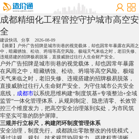
成都精细化工程管控守护城市高空安
全
建设快讯
分享
2026-08-09
【摘要】户外广告招牌是城市街巷的视觉载体，却也因常年暴露在风雨之
中，暗藏锈蚀、松动、坍塌等高空风险。极端天气来临之时，老旧失修、
违规搭建的招牌极易脱落，直接威胁过往行人生命财产安全。
户外广告招牌是城市街巷的视觉载体，却也因常年暴露
在风雨之中，暗藏锈蚀、松动、坍塌等高空风险。极端
天气来临之时，老旧失修、违规搭建的招牌极易脱落，
直接威胁过往行人生命财产安全。为守住城市公共安全
底线，
成都市
以系统思维构建“制度筑基+专项整治+全域
监管”一体化管理体系，从规则制定、隐患清零、长效管
控三个维度发力，把高空安全治理落到实处，为市民筑
牢坚实可靠的防护屏障。
三规并行立标尺，构建闭环制度管理体系
安全治理，制度先行。成都跳出零散整改的传统模式，
通过法规、规划、技术规范协同发力，搭建权责清晰、