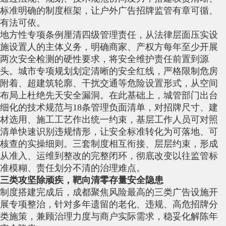
标准明确的制度框架，让户外广告招牌监管有章可循、
有法可依。
地方性专项条例厘清四级管理责任，从法律层面压实设
施设置人的主体义务，明确商家、产权方每年至少开展
两次安全检测的硬性要求，将安全维护责任前置到源
头。城市专项规划划定清晰的安全红线，严格限制危房
附着、超建筑轮廓、干扰交通等危险设置形式，从空间
布局上杜绝先天安全漏洞。在此基础上，城管部门出台
细化的技术规范与18条管理负面清单，对招牌尺寸、建
材选用、施工工艺作出统一约束，基层工作人员可对照
清单快速识别违规情形，让安全标准转化为可落地、可
核查的实操细则。三套制度相互衔接、层层约束，形成
从准入、运维到整改的完整闭环，彻底改变以往监管标
准模糊、责任划分不清的治理难点。
三类攻坚除顽疾，靶向清零存量安全隐患
制度搭建完成后，成都聚焦风险最高的三类广告设施开
展专项整治，针对多年遗留的老化、违规、高危招牌分
类施策，兼顾治理力度与商户实际需求，稳妥化解陈年