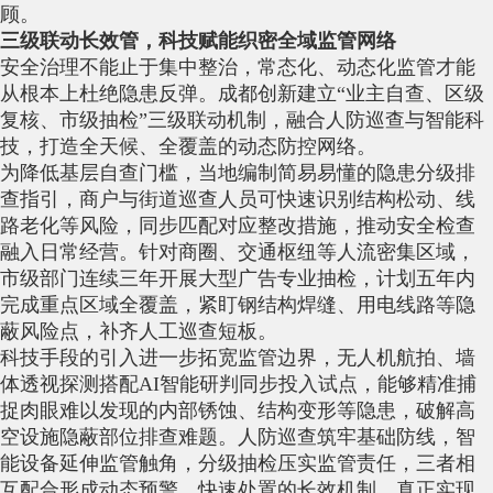
顾。
三级联动长效管，科技赋能织密全域监管网络
安全治理不能止于集中整治，常态化、动态化监管才能
从根本上杜绝隐患反弹。成都创新建立“业主自查、区级
复核、市级抽检”三级联动机制，融合人防巡查与智能科
技，打造全天候、全覆盖的动态防控网络。
为降低基层自查门槛，当地编制简易易懂的隐患分级排
查指引，商户与街道巡查人员可快速识别结构松动、线
路老化等风险，同步匹配对应整改措施，推动安全检查
融入日常经营。针对商圈、交通枢纽等人流密集区域，
市级部门连续三年开展大型广告专业抽检，计划五年内
完成重点区域全覆盖，紧盯钢结构焊缝、用电线路等隐
蔽风险点，补齐人工巡查短板。
科技手段的引入进一步拓宽监管边界，无人机航拍、墙
体透视探测搭配AI智能研判同步投入试点，能够精准捕
捉肉眼难以发现的内部锈蚀、结构变形等隐患，破解高
空设施隐蔽部位排查难题。人防巡查筑牢基础防线，智
能设备延伸监管触角，分级抽检压实监管责任，三者相
互配合形成动态预警、快速处置的长效机制，真正实现