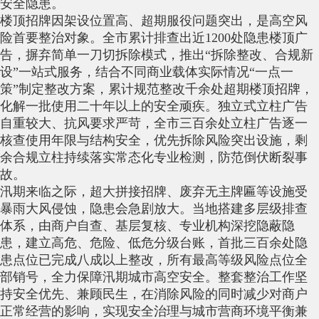
安全隐患。
楼顶招牌因架设位置高、超期服役问题突出，是高空风
险首要整治对象。全市累计排查出近1200处隐患楼顶广
告，摒弃简单一刀切拆除模式，推出“拆除整改、合规新
设”一站式服务，结合不同商业载体实际情况“一点一
策”制定整改方案，累计规范整改千余处超期楼顶招牌，
化解一批使用二十年以上的安全顽疾。独立式立柱广告
自重较大、抗风要求严苛，全市三百余处立柱广告逐一
核查使用年限与结构安全，优先拆除风险突出设施，剩
余合规立柱持续落实常态化专业检测，防范倒伏断裂事
故。
汛期来临之际，超大拼接招牌、废弃无主牌匾等设施受
暴雨大风侵蚀，隐患会急剧放大。当地搭建多层级排查
体系，由商户自查、基层复核、专业机构深挖隐蔽隐
患，建立高危、危险、低危分级台账，首批三百余处隐
患点位已完成八成以上整改，所有最高等级风险点位全
部销号，全力保障汛期城市高空安全。整套整治工作坚
持安全优先、兼顾民生，在消除风险的同时减少对商户
正常经营的影响，实现安全治理与城市营商环境平衡兼