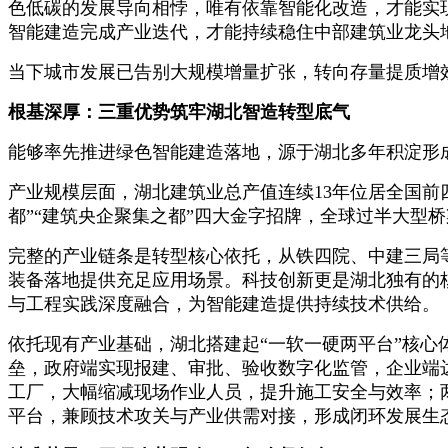
色低碳的发展导向相悖，唯有依靠智能化改造，才能实现
智能建造完成产业迭代，才能持续稳住中部建筑业龙头
当下城市发展已告别大规模增量扩张，转向存量提质增
根基深厚：三重优势筑牢湖北智造转型底气
能够率先推进绿色智能建造落地，源于湖北多年积淀形
产业规模层面，湖北建筑业总产值连续13年位居全国前四、
都”“建筑央企聚集之都”四大金字招牌，全球过半大型
完整的产业链条是转型核心依托，从铁四院、中建三局
装备落地提供充足应用场景。科技创新更是湖北独有的
与工程实践深度融合，为智能建造提供持续技术供给。
依托现有产业基础，湖北搭建起“一软一硬两平台”核心
垒，政府端实现报建、审批、验收数字化监管，企业端达
工厂，大幅缩减现场作业人员，提升施工安全与效率；
平台，兼顾技术攻关与产业供需对接，形成闭环发展生