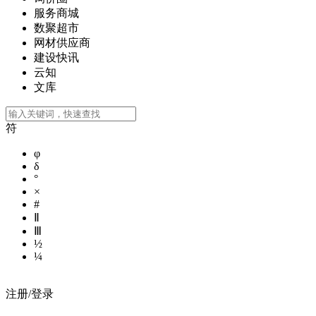
服务商城
数聚超市
网材供应商
建设快讯
云知
文库
符
φ
δ
°
×
#
Ⅱ
Ⅲ
½
¼
注册/登录