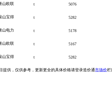
唐山欧联
t
5076
鞍山宝得
t
5282
唐山电力
t
5178
唐山欧联
t
5167
鞍山宝得
t
5282
目提供
，仅供参考，
更新更全的
具体价格
请登录造价通
市场价
栏