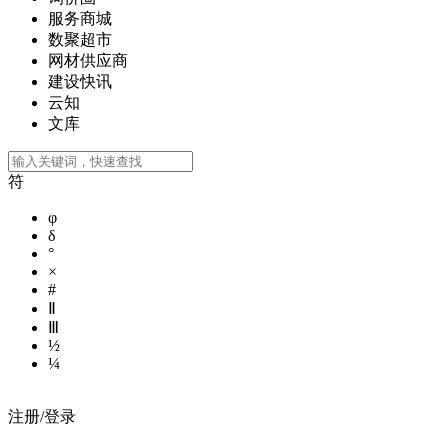
服务商城
数聚超市
网材供应商
建设快讯
云知
文库
符
φ
δ
°
×
#
Ⅱ
Ⅲ
½
¼
注册/登录