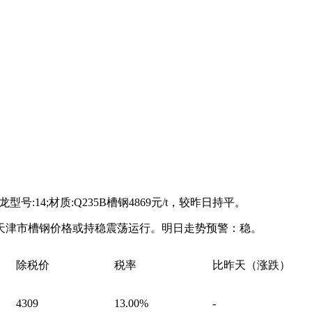
龙型号:14;材质:Q235B槽钢4869元/t，较昨日持平。
天津市槽钢价格或持稳震荡运行。明日走势预警：稳。
除税价
税率
比昨天（涨跌）
4309
13.00%
-