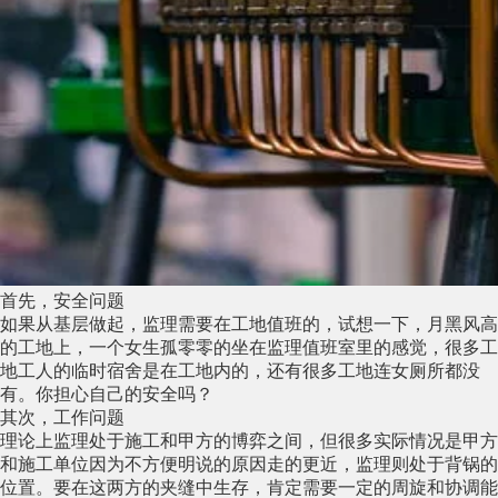
首先，安全问题
如果从基层做起，监理需要在工地值班的，试想一下，月黑风高
的工地上，一个女生孤零零的坐在监理值班室里的感觉，很多工
地工人的临时宿舍是在工地内的，还有很多工地连女厕所都没
有。你担心自己的安全吗？
其次，工作问题
理论上监理处于施工和甲方的博弈之间，但很多实际情况是甲方
和施工单位因为不方便明说的原因走的更近，监理则处于背锅的
位置。要在这两方的夹缝中生存，肯定需要一定的周旋和协调能