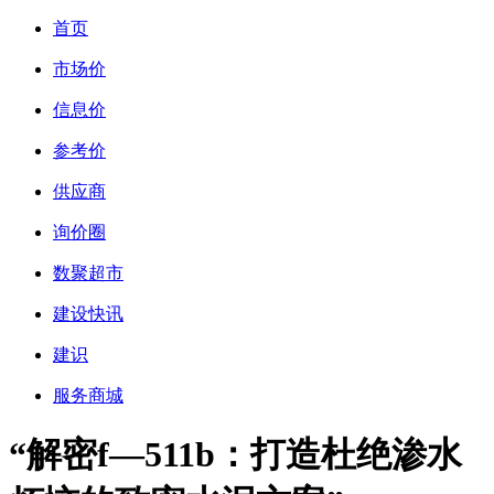
首页
市场价
信息价
参考价
供应商
询价圈
数聚超市
建设快讯
建识
服务商城
“解密f—511b：打造杜绝渗水