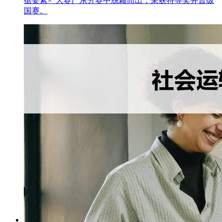
据要素×”大赛广东分赛中脱颖而出，荣获特等奖并晋级
国赛。