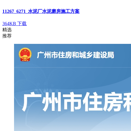
11267_6271_水泥厂水泥磨房施工方案
364KB
下载
精选
推荐