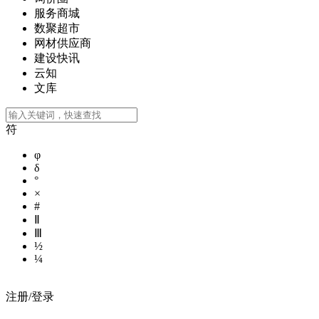
服务商城
数聚超市
网材供应商
建设快讯
云知
文库
符
φ
δ
°
×
#
Ⅱ
Ⅲ
½
¼
注册/登录