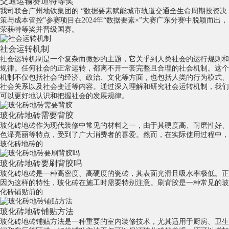
交通运输赛道特等奖
我司联合广州地铁集团的 “数据要素赋能城市轨道交通全生命周期投资决
策与成本管控”参赛项目在2024年“数据要素×”大赛广东分赛中脱颖而出，
荣获特等奖并晋级国赛。
社会运转机制
社会运转机制是一个复杂而微妙的主题，它关乎到人类社会的运行规则和
规律。任何社会的正常运转，都离不开一套完整且合理的社会机制。这个
机制不仅包括社会的经济、政治、文化等方面，也包括人类的行为模式、
社会关系以及社会变迁等内容。通过深入理解和研究社会运转机制，我们
可以更好地认识和把握社会的发展规律。
玻化砖地砖需要背胶
玻化砖地砖作为现代装修中常见的材料之一，由于其硬度高、耐磨性好、
色泽亮丽等特点，受到了广大消费者的喜爱。然而，在实际使用过程中，
玻化砖地砖的
玻化砖地砖要刷背胶吗
玻化砖地砖是一种高密度、高硬度的瓷砖，其表面光滑且吸水率极低。正
因为这样的特性，玻化砖在施工时需要特别注意。刷背胶是一种常见的玻
化砖铺贴前的
玻化砖地砖铺贴方法
玻化砖地砖铺贴方法是一种重要的室内装修技术，尤其适用于厨房、卫生