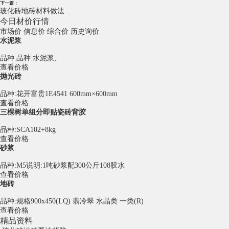
下一篇：
玻化砖地砖材料做法...
今日材价行情
市场价
信息价
综合价
历史询价
水泥浆
品种:品种:水泥浆;
查看价格
抛光砖
品种:花开富贵1E4541 600mm×600mm
查看价格
三棵树单组分即贴瓷砖背胶
品种:SCA102+8kg
查看价格
砂浆
品种:M5说明:1吨砂浆配300公斤108胶水
查看价格
地砖
品种:规格900x450(LQ) 翡冷翠 水晶类 一类(R)
查看价格
精品资料