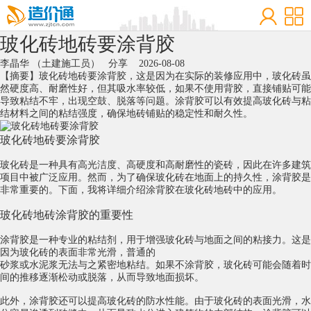
玻化砖地砖要涂背胶
李晶华 （土建施工员）
分享
2026-08-08
【摘要】玻化砖地砖要涂背胶，这是因为在实际的装修应用中，玻化砖虽
然硬度高、耐磨性好，但其吸水率较低，如果不使用背胶，直接铺贴可能
导致粘结不牢，出现空鼓、脱落等问题。涂背胶可以有效提高玻化砖与粘
结材料之间的粘结强度，确保地砖铺贴的稳定性和耐久性。
玻化砖
地砖
要
涂背胶
玻化砖是一种具有高光洁度、高硬度和高耐磨性的瓷砖，因此在许多建筑
项目中被广泛应用。然而，为了确保玻化砖在地面上的持久性，涂背胶是
非常重要的。下面，我将详细介绍涂背胶在玻化砖地砖中的应用。
玻化砖地砖涂背胶的重要性
涂背胶是一种专业的粘结剂，用于增强玻化砖与地面之间的粘接力。这是
因为玻化砖的表面非常光滑，普通的
砂浆
或
水泥浆
无法与之紧密地粘结。如果不涂背胶，玻化砖可能会随着时
间的推移逐渐松动或脱落，从而导致地面损坏。
此外，涂背胶还可以提高玻化砖的防水性能。由于玻化砖的表面光滑，水