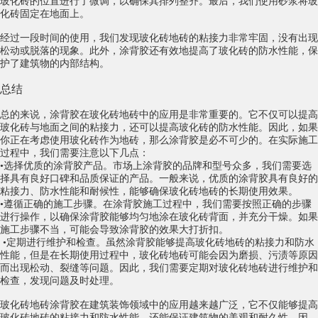
玻化砖的位置进行了微调，以确保其排列整齐。最后，我们使用砂浆将玻
化砖固定在地面上。
经过一段时间的使用，我们发现玻化砖地砖的粘接力非常牢固，没有出现
松动或脱落的现象。此外，涂背胶还有效地提高了玻化砖的防水性能，保
护了建筑物的内部结构。
总结
总的来说，涂背胶在玻化砖地砖中的应用是非常重要的。它不仅可以提高
玻化砖与地面之间的粘接力，还可以提高玻化砖的防水性能。因此，如果
你正在考虑使用玻化砖作为地砖，那么涂背胶是必不可少的。在实际施工
过程中，我们需要注意以下几点：
•选择优质的涂背胶产品。市场上涂背胶的品牌和型号众多，我们需要选
择具有良好口碑和品质保证的产品。一般来说，优质的涂背胶具有良好的
粘接力、防水性能和耐候性，能够确保玻化砖地砖的长期使用效果。
•遵循正确的施工步骤。在涂背胶施工过程中，我们需要按照正确的步骤
进行操作，以确保涂背胶能够均匀地涂在玻化砖背面，并充分干燥。如果
施工步骤不当，可能会导致涂背胶的效果大打折扣。
•定期进行维护和检查。虽然涂背胶能够提高玻化砖地砖的粘接力和防水
性能，但是在长期使用过程中，玻化砖地砖可能会因为磨损、污渍等原因
而出现松动、裂缝等问题。因此，我们需要定期对玻化砖地砖进行维护和
检查，发现问题及时处理。
玻化砖地砖涂背胶在建筑装饰领域中的应用越来越广泛，它不仅能够提高
玻化砖地砖的粘接力和防水性能，还能保证建筑物的美观和耐久性。因