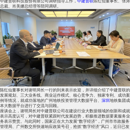
中建普联科技股份有限公司调研指导工作，
中建普联
陈红仙董事长、张涛
总裁、肖美娜总经理等陪同调研。
陈红仙董事长对谢明局长一行的到来表示欢迎，并详细介绍了中建普联的
发展规划、三大业务线、商业运作模式、核心竞争力、独家专利、成功案
例等情况，就成功落地的广州地铁投资管理大数据平台、
深圳
地铁集团成
本大数据平台进行了交流与回顾。
座谈会上，谢明局长对中建普联公司在建设行业大数据领域的创新和成就
表示高度认可，对中建普联紧跟时代发展趋势，积极推进数据要素服务业
务表示赞赏。与此同时，国家正在大力发展“数字经济”，广州市市政服务
管理局、广州数交所快速响应政策号召，抢抓“数字经济”风口，近日已发