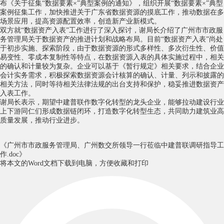
布《关于征集“数据要素×”典型案例的通知》，组织开展“数据要素×”典型
案例征集工作，加快推进关于广东省数据资源的摸底工作，推动数据在多
场景应用，提高资源配置效率，创造新产业新模式。
双方就“数据资产入表”工作进行了深入探讨，谢局长介绍了广州市市政服
务管理局关于数据资产的推进计划和战略布局。目前“数据资产入表”尚处
于初步实施、探索阶段，由于数据资源的形式多样性、多次衍生性、价值
易变性、零成本复制性等特点，在数据资源入表的具体实施过程中，相关
的确认和计量较为复杂。企业可以基于《暂行规定》相关要求，结合企业
会计实务需求，积极探索数据资源会计核算的确认、计量、列示和披露的
相关方法，同时等待相关法律法规的出台支持和保护，稳妥推进数据资产
入表工作。
谢局长表示，期望中建普联作数字化转型的龙头企业，能够拉动建设行业
上下游同仁们形成数据链闭环，打造数字化转型生态，共同助力建筑业高
质量发展，推动行业进步。
《广州市市政服务管理局、广州数交所领导一行莅临中建普联调研指导工
作.doc》
将本文的Word文档下载到电脑，方便收藏和打印