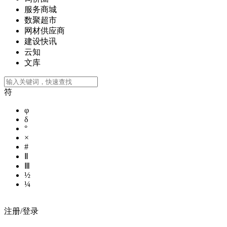
服务商城
数聚超市
网材供应商
建设快讯
云知
文库
符
φ
δ
°
×
#
Ⅱ
Ⅲ
½
¼
注册/登录