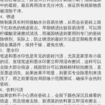
中的霉斑。最后再用清水充分冲洗，保证所有残留物质
被清除干净。
4、锈迹
铁制家具长时间接触水分容易生锈，从而会在瓷砖上留
下红棕色的锈迹斑点。早期锈渍比较容易清理，可以用
柠檬酸溶液擦拭清洗，而顽固锈迹则要用到专门的瓷砖
除锈剂。实际上，防止锈渍的最好方法是定期检查并紧
固金属器件，保持干燥，避免生锈。
5、墨水印
笔迹和墨水印也是常见的瓷砖污渍，尤其是家里有小孩
的话。发现笔迹和墨水印要立即用湿布擦拭，这样可以
去除大部分痕迹，残留部分可以酒精棉球轻拍擦洗，直
至墨迹消失。如果效果不明显，则要买专业除墨剂来清
洗了。用之前要现在局部做小范围测试，确保不会伤到
瓷砖。
6、饮料污渍
如果饮料不小心洒在瓷砖上，会留下颜色深沉且难看的
痕迹，而且很难去除。新洒落的饮料要立即湿布擦去，