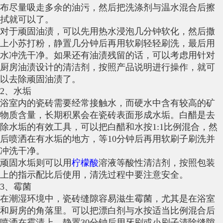
布尽量吸走多余的油污，然后把洗涤剂与温水混合后擦
拭就可以了。
对于顽固油渍，可以先用热水浸泡几分钟软化，然后撒
上小苏打粉，静置几分钟后再用软刷轻轻刷洗，最后用
水冲洗干净。如果还有油渍残留的话，可以考虑用针对
厨房油渍设计的清洁剂，按照产品说明进行操作，就可
以去除顽固油渍了。
2、水垢
浴室内的瓷砖需要经常接触水，而硬水中含有较高的矿
物质含量，长期积累会在瓷砖表面形成水垢。白醋是去
除水垢的有效工具，可以把白醋和水按1:1比例混合，然
后喷洒在有水垢的地方，等10分钟后再用软刷子刷洗并
冲洗干净。
顽固水垢则可以用
柠檬酸
溶液等酸性清洁剂，按照包装
上的指示配比后使用，清洗过程中要注意安全。
3、霉菌
在潮湿环境中，瓷砖缝隙容易滋生霉菌，尤其是在浴室
和厨房的角落里。可以把漂白剂与水按适当比例混合后
喷洒在霉渍上，静置30分钟后用牙刷或小刷子清除缝隙