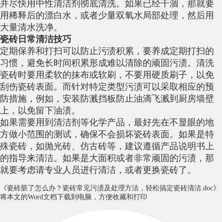
并尽快用中性清洁剂彻底清洗。如果已经干涸，那就要
用稀释后的漂白水，或者少量双氧水局部处理，然后用
大量清水洗净。
瓷砖日常清洁技巧
定期保养和打扫可以防止污渍积累，要养成定期打扫的
习惯，避免长时间积累形成难以清除的顽固污渍。清洗
瓷砖时要用柔软的抹布或软刷，不要用硬质刷子，以免
刮伤瓷砖表面。而针对特定类型污渍可以采取相应的预
防措施，例如，安装防溅挡板防止油滴飞溅到厨房墙壁
上，以免留下油渍。
如果需要用到清洁剂等化学产品，最好先在不显眼的地
方做小范围的测试，确保不会损坏瓷砖表面。如果是特
殊瓷砖，如抛光砖、仿古砖等，建议遵循产品说明书上
的指导来清洁。如果是大面积或者非常顽固的污渍，那
就要考虑请专业人员进行清洁，或者更换瓷砖了。
《瓷砖脏了怎么办？瓷砖常见污渍及处理方法，轻松搞定瓷砖清洁.doc》
将本文的Word文档下载到电脑，方便收藏和打印