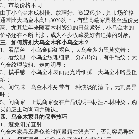
3、市场价格不同
由于小乌金木成材慢、纹理好、资源稀少，其市场价格
通常比大乌金木高出30%以上，有些高端家具甚至溢价更
高。尤其近年来随着木材资源的日益紧张，小乌金木的
价格还在不断上涨，成为不少收藏爱好者追捧的对象。
三、如何辨别大乌金木和小乌金木？
1、看颜色：小乌金偏红褐色，大乌金多为黑黄交错；
2、看纹理：小乌金纹理细腻、分布均匀，有牛毛纹；大
乌金纹理较粗、走向明显；
3、摸手感：小乌金木表面更光滑细腻，大乌金木略显粗
糙；
4、闻气味：乌金木本身带有一种淡淡的清香，无刺鼻异
味；
5、问商家：正规商家会在产品说明中标注木材种类，购
买前应主动询问并确认。
四、乌金木家具的保养技巧
1、避免阳光直射
乌金木家具应避免长时间暴露在强光下，否则容易导致