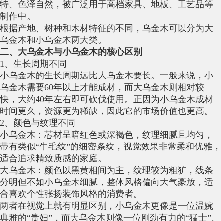
特、色泽自然，被广泛用于高档家具、地板、工艺品等
制作中。
根据产地、树种和木材特征的不同，乌金木可以分为大
乌金木和小乌金木两大类。
二、大乌金木与小乌金木的核心区别
1、生长周期不同
小乌金木的生长周期远比大乌金木要长。一般来说，小
乌金木需要60年以上才能成材，而大乌金木则相对较
快，大约40年左右即可砍伐使用。正因为小乌金木成材
时间更久，资源更为稀缺，因此它的市场价值也更高。
2、颜色与纹理不同
小乌金木：芯材呈暗红色或深褐色，纹理细腻且均匀，
带有类似“牛毛纹”的细密条纹，视觉效果非常柔和优雅，
适合追求精致质感的家庭。
大乌金木：颜色以黑黄相间为主，纹理较为粗犷，线条
分明但不如小乌金木细腻，整体风格偏向大气豪放，适
合喜欢个性张扬装饰风格的消费者。
两者在视觉上就有明显区别，小乌金木更像是一位温婉
典雅的“贵妇”，而大乌金木则像一位刚劲有力的“猛士”。