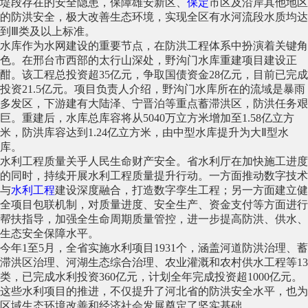
堤段存在的安全隐患，保障雄安新区、
保定
市区及沿岸其他地区
的防洪安全，极大改善生态环境，实现全区有水河流段水质均达
到Ⅲ类及以上标准。
水库作为水网建设的重要节点，在防洪工程体系中扮演着关键角
色。在邢台市西部的太行山深处，野沟门水库重建项目建设正
酣。该工程总投资超35亿元，争取国债资金28亿元，目前已完成
投资21.5亿元。项目负责人介绍，野沟门水库所在的流域是暴雨
多发区，下游建有大陆泽、宁晋泊等重点蓄滞洪区，防洪任务艰
巨。重建后，水库总库容将从5040万立方米增加至1.58亿立方
米，防洪库容达到1.24亿立方米，由中型水库提升为大Ⅱ型水
库。
水利工程质量关乎人民生命财产安全。省水利厅在加快施工进度
的同时，持续开展水利工程质量提升行动。一方面推动数字技术
与
水利工程
建设深度融合，打造数字孪生工程；另一方面建立健
全项目包联机制，对质量进度、安全生产、资金支付等方面进行
帮扶指导，加强全生命周期质量管控，进一步提高防洪、供水、
生态安全保障水平。
今年1至5月，全省实施水利项目1931个，涵盖河道防洪治理、蓄
滞洪区治理、河湖生态综合治理、农业灌溉和农村供水工程等13
类，已完成水利投资360亿元，计划全年完成投资超1000亿元。
这些水利项目的推进，不仅提升了河北省的防洪安全水平，也为
区域生态环境改善和经济社会发展奠定了坚实基础。