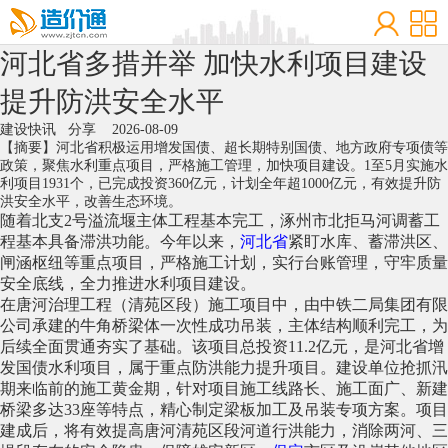
河北省多措并举 加快水利项目建设
提升防洪安全水平
建设快讯
分享
2026-08-09
【摘要】河北省积极运用增发国债、超长期特别国债、地方政府专项债等
政策，聚焦水利重点项目，严格施工管理，加快项目建设。1至5月实施水
利项目1931个，已完成投资360亿元，计划全年超1000亿元，有效提升防
洪安全水平，改善生态环境。
随着北支2号溢流堰主体工程基本完工，涿州市北拒马河调蓄工
程基本具备滞洪功能。今年以来，
河北省
紧盯水库、蓄滞洪区、
闸涵枢纽等重点项目，严格施工计划，实行台账管理，守牢质量
安全底线，全力推进水利项目建设。
在唐河治理工程（清苑区段）施工项目中，由中铁二局集团有限
公司承建的牛角桥梁体一次性成功吊装，主体结构顺利完工，为
后续全面贯通夯实了基础。该项目总投资11.2亿元，是河北省增
发国债水利项目，属于重点防洪能力提升项目。建设单位抢抓汛
期来临前的施工黄金期，针对项目施工线路长、施工面广、新建
桥梁多达33座等特点，精心制定梁板加工及吊装专项方案。项目
建成后，将有效提高唐河清苑区段河道行洪能力，消除两河、三