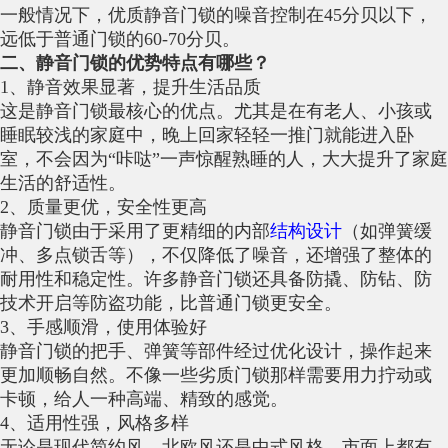
一般情况下，优质静音门锁的噪音控制在45分贝以下，
远低于普通门锁的60-70分贝。
二、静音门锁的优势特点有哪些？
1、静音效果显著，提升生活品质
这是静音门锁最核心的优点。尤其是在有老人、小孩或
睡眠较浅的家庭中，晚上回家轻轻一推门就能进入卧
室，不会因为“咔哒”一声惊醒熟睡的人，大大提升了家庭
生活的舒适性。
2、质量更优，安全性更高
静音门锁由于采用了更精细的内部
结构设计
（如弹簧缓
冲、多点锁舌等），不仅降低了噪音，还增强了整体的
耐用性和稳定性。许多静音门锁还具备防撬、防钻、防
技术开启等防盗功能，比普通门锁更安全。
3、手感顺滑，使用体验好
静音门锁的把手、弹簧等部件经过优化设计，操作起来
更加顺畅自然。不像一些劣质门锁那样需要用力拧动或
卡顿，给人一种高端、精致的感觉。
4、适用性强，风格多样
无论是现代简约风、北欧风还是中式风格，市面上都有