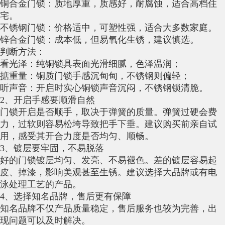
铜合金门锁：质地厚重，质感好，耐腐蚀，适合高档住
宅。
不锈钢门锁：价格适中，可塑性强，适合大多数家庭。
锌合金门锁：成本低，但易氧化生锈，建议慎选。
判断方法：
看光泽：纯铜锁具表面光滑细腻，色泽温润；
掂重量：铜质门锁手感沉甸甸，不锈钢则偏轻；
听声音：开启时实心铜锁声音沉闷，不锈钢锁清脆。
2、开启手感要顺滑自然
门锁开启是否顺手，取决于弹簧的质量。弹簧过硬会费
力，过软则容易松垮导致把手下垂。建议购买前亲自试
用，感受其开合力度是否均匀、顺畅。
3、镀层要牢固，不易脱落
好的门锁镀层均匀、发亮、不易褪色。差的镀层容易起
皮、掉漆，影响美观甚至生锈。建议选择大品牌或有电
泳处理工艺的产品。
4、选择知名品牌，售后更有保障
知名品牌不仅产品质量稳定，售后服务也较为完善，出
现问题可以及时解决。