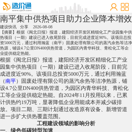
‌南平集中供热项目助力企业降本增效
建设快讯
分享
2026-08-08
【摘要】根据《闽北日报》报道，建阳经济开发区精细化工产业园集中供
热项目（一期）建设已进入收尾阶段，目前完成进度近90%。该项目总投
资5000万元，通过利用瀚蓝（南平）固废处理有限公司的蒸汽余热等洁净
热源，铺设4.7公里DN400供热管道，为园区内青华科技、青松化工等企
业提供稳定热能。
根据《闽北日报》报道，建阳经济开发区精细化工产业
园集中供热项目（一期）建设已进入收尾阶段，目前完
成进度近90%。该项目总投资5000万元，通过利用瀚蓝
（
南平
）固废处理有限公司的蒸汽余热等洁净热源，铺
设4.7公里DN400供热管道，为园区内青华科技、青松化
工等企业提供稳定热能。自2024年11月投用以来，已累
计供热约19万吨，显著降低企业用能成本并减少碳排
放。项目二期、三期计划通过改造原有设备、新增管道
进一步扩大供热覆盖范围。
工程建设领域的影响分析
一、绿色低碳转型加速