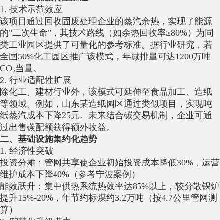
1. 技术示范效应‌
该项目通过回收固废处理企业的蒸汽余热，实现了能源
的"二次生命"，其技术路线（如余热回收率≥80%）为同
类工业园区提供了可量化的参考标准。据行业研究，若
全国50%化工园区推广该模式，年减排量可达1200万吨
CO₂当量。
2. 行业适配性扩展‌
除化工、建材行业外，该模式可延伸至食品加工、造纸
等领域。例如，山东某造纸园区通过类似项目，实现吨
纸蒸汽成本下降25元。未来结合碳交易机制，企业可通
过出售碳配额获得额外收益。
二、基础设施集约化趋势
1. 经济性突破‌
投资分摊‌：管网共享使企业初始投资成本降低30%，运营
维护成本下降40%（参考宁波案例）
能效跃升‌：集中供热系统热效率达85%以上，较分散锅炉
提升15%-20%，年节约标煤约3.2万吨（按4.7公里管网测
算）