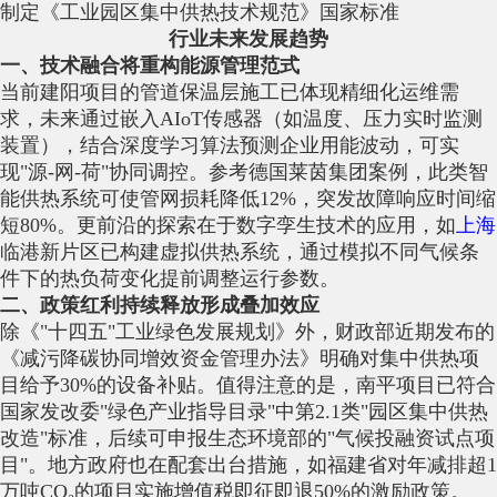
制定《工业园区集中供热技术规范》国家标准
行业未来发展趋势
一、技术融合将重构能源管理范式
当前建阳项目的管道保温层施工已体现精细化运维需
求，未来通过嵌入AIoT传感器（如温度、压力实时监测
装置），结合深度学习算法预测企业用能波动，可实
现"源-网-荷"协同调控。参考德国莱茵集团案例，此类智
能供热系统可使管网损耗降低12%，突发故障响应时间缩
短80%。更前沿的探索在于数字孪生技术的应用，如
上海
临港新片区已构建虚拟供热系统，通过模拟不同气候条
件下的热负荷变化提前调整运行参数。
二、政策红利持续释放形成叠加效应
除《"十四五"工业绿色发展规划》外，财政部近期发布的
《减污降碳协同增效资金管理办法》明确对集中供热项
目给予30%的设备补贴。值得注意的是，南平项目已符合
国家发改委"绿色产业指导目录"中第2.1类"园区集中供热
改造"标准，后续可申报生态环境部的"气候投融资试点项
目"。地方政府也在配套出台措施，如福建省对年减排超1
万吨CO₂的项目实施增值税即征即退50%的激励政策。