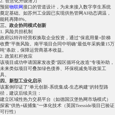
2. 智慧化升级潜力‌
预留
物联网
接口的管道设计，为未来接入数字孪生系统
奠定基础。如苏州工业园已实现供热管网AI动态调温，
能耗再降8%。
三、政企协同模式创新
1. 风险共担机制‌
政府以特许经营权换取企业投资，通过"保底用量+阶梯
收费"平衡风险。南平项目合同中明确"最低年采购量15万
吨"条款，保障运营商基本收益。
2. 政策杠杆效应‌
该项目成功申请国家发改委"园区循环化改造"专项补助，
未来类似项目可叠加绿色债券、环保税减免等政策工
具。
四、新型工业化启示
该案例印证了"单元创新-系统集成-生态构建"的转型路
径，建议后续关注：
建立区域性热力交易平台（如德国汉堡热网市场模式）
探索"供热+碳捕集"一体化技术（英国Teesside项目已验证
可行性）