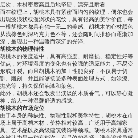
层次，木材密度高且质地坚硬，漂亮且耐看。
而在纹理上，胡桃木具有紧密而均匀的纹理，偶尔也会
出现波浪状或漩涡状的花纹，具有很高的美学价值，每
一根胡桃木都具有独一无二的美感。胡桃木的心材颜色
从浅棕色到深巧克力色不等，还会随时间推移而逐渐加
深，呈现出一种温暖而深沉的光泽。
胡桃木的物理特性
胡桃木的硬度适中，具有高强度、耐磨损、稳定性好等
优点，对环境湿度的变化也有较强的适应能力，不易变
形或开裂。而且胡桃木的加工性能良好，不仅易于切
割、雕刻，并且能够接受多种表面处理方式，如涂漆、
抛光等，持久保留油漆和染色。
此外，胡桃木还会散发出淡淡的木质香气，可以静心凝
神，给人一种温馨舒适的感觉。
胡桃木的市场定位
由于本身的稀缺性、物理性能和美学特性，胡桃木在市
场上属于高档木材，价格相对较高，广泛用于高端家
具、艺术品以及高级建筑装饰等领域。胡桃木家具通常
会被认为是一种有档次、有品位的选择，适合追求质感