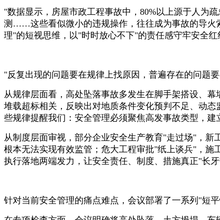
"数据显示，房屋市政工程事故中，80%以上源于人为
测……这些看似微小的违规操作，往往成为事故的导火索
理"的短视思维，以"时时放心不下"的责任感守牢安全红
"反复出现的问题要在规律上找原因，普遍存在的问题
从规律层面看，高处坠落事故多发生在脚手架搭设、幕
堆载超标相关，反映出对地质条件变化预判不足、动态
些规律提醒我们：安全管理必须聚焦高发事故类型，建立
从制度层面审视，部分企业安全生产教育"走过场"，新
根本无法实现有效监管；危大工程审批"纸上谈兵"，施
执行落地两端发力，让安全责任、制度、措施真正"长牙
针对当前安全管理的痛点难点，会议部署了一系列"短平
在专项检查方面，会议明确将高处坠落、土方坍塌、车