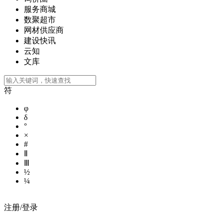
服务商城
数聚超市
网材供应商
建设快讯
云知
文库
符
φ
δ
°
×
#
Ⅱ
Ⅲ
½
¼
注册/登录