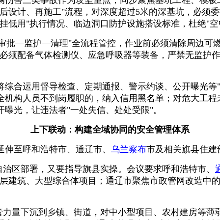
后设计、再施工"流程，对深度超过5米的深基坑，必须
挂低用"执行情况、临边洞口防护设施搭设标准，杜绝"空
"审批—监护—清理"全流程管控，作业前必须清除周边可
业必须配备气体检测仪、应急呼吸器等装备，严禁无监护
综合运用督导检查、定期通报、警示约谈、公开曝光等"
全机构人员不到岗履职的，纳入信用黑名单；对危大工程
曝光，让违法者"一处失信、处处受限"。
上下联动：构建全域协同的安全管理体系
延伸至呼和浩特市、通辽市、
乌兰察布
市及相关旗县住建
自治区部署，又要指导旗县实操。会议要求呼和浩特市、
高层建筑、大型综合体项目；通辽市聚焦市政管网改造中
管力量下沉到乡镇、街道，对中小型项目、农村建房等薄弱