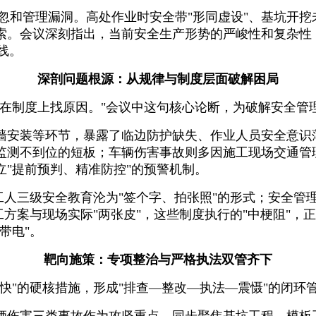
疏忽和管理漏洞。高处作业时安全带"形同虚设"、基坑开
。会议深刻指出，当前安全生产形势的严峻性和复杂性，
线。
深剖问题根源：从规律与制度层面破解困局
要在制度上找原因。"会议中这句核心论断，为破解安全管
墙安装等环节，暴露了临边防护缺失、作业人员安全意识
监测不到位的短板；车辆伤害事故则多因施工现场交通管
"提前预判、精准防控"的预警机制。
工人三级安全教育沦为"签个字、拍张照"的形式；安全管
工方案与现场实际"两张皮"，这些制度执行的"中梗阻"
带电"。
靶向施策：专项整治与严格执法双管齐下
快"的硬核措施，形成"排查—整改—执法—震慑"的闭环
辆伤害三类事故作为攻坚重点，同步聚焦基坑工程、模板