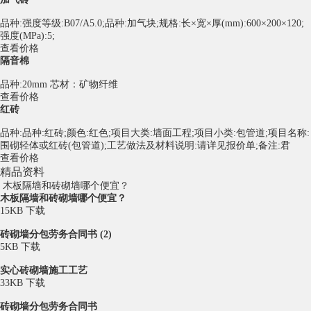
品种:强度等级:B07/A5.0;品种:加气块;规格:长×宽×厚(mm):600×200×120;
强度(MPa):5;
查看价格
隔音棉
品种:20mm 芯材：矿物纤维
查看价格
红砖
品种:品种:红砖;颜色:红色;项目大类:墙面工程;项目小类:包管道;项目名称:
围砌轻体或红砖(包管道);工艺做法及材料说明:请详见报价单;备注:君
查看价格
精品资料
木板隔墙和砖砌墙哪个便宜？
木板隔墙和砖砌墙哪个便宜？
15KB
下载
砖砌墙分包劳务合同书 (2)
5KB
下载
实心砖砌墙施工工艺
33KB
下载
砖砌墙分包劳务合同书