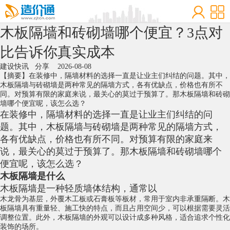
木板隔墙和砖砌墙哪个便宜？3点对
比告诉你真实成本
建设快讯
分享
2026-08-08
【摘要】在装修中，隔墙材料的选择一直是让业主们纠结的问题。其中，
木板隔墙与砖砌墙是两种常见的隔墙方式，各有优缺点，价格也有所不
同。对预算有限的家庭来说，最关心的莫过于预算了。那木板隔墙和砖砌
墙哪个便宜呢，该怎么选？
在装修中，隔墙材料的选择一直是让业主们纠结的问
题。其中，木板隔墙与砖砌墙是两种常见的隔墙方式，
各有优缺点，价格也有所不同。对预算有限的家庭来
说，最关心的莫过于预算了。那木板隔墙和砖砌墙哪个
便宜呢，该怎么选？
木板隔墙是什么
木板隔墙是一种轻质墙体结构，通常以
木龙骨
为基层，外覆木工板或
石膏板
等板材，常用于室内非承重隔断。木
板隔墙具有重量轻、施工快的特点，而且占用空间少，可以根据需要灵活
调整位置。此外，木板隔墙的外观可以设计成多种风格，适合追求个性化
装饰的场所。