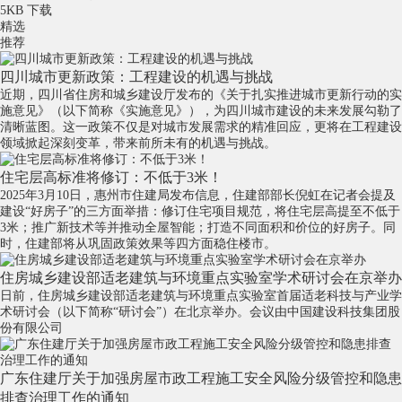
5KB
下载
精选
推荐
四川城市更新政策：工程建设的机遇与挑战
近期，四川省住房和城乡建设厅发布的《关于扎实推进城市更新行动的实
施意见》（以下简称《实施意见》），为四川城市建设的未来发展勾勒了
清晰蓝图。这一政策不仅是对城市发展需求的精准回应，更将在工程建设
领域掀起深刻变革，带来前所未有的机遇与挑战。
住宅层高标准将修订：不低于3米！
2025年3月10日，惠州市住建局发布信息，住建部部长倪虹在记者会提及
建设“好房子”的三方面举措：修订住宅项目规范，将住宅层高提至不低于
3米；推广新技术等并推动全屋智能；打造不同面积和价位的好房子。同
时，住建部将从巩固政策效果等四方面稳住楼市。
住房城乡建设部适老建筑与环境重点实验室学术研讨会在京举办
日前，住房城乡建设部适老建筑与环境重点实验室首届适老科技与产业学
术研讨会（以下简称“研讨会”）在北京举办。会议由中国建设科技集团股
份有限公司
广东住建厅关于加强房屋市政工程施工安全风险分级管控和隐患
排查治理工作的通知