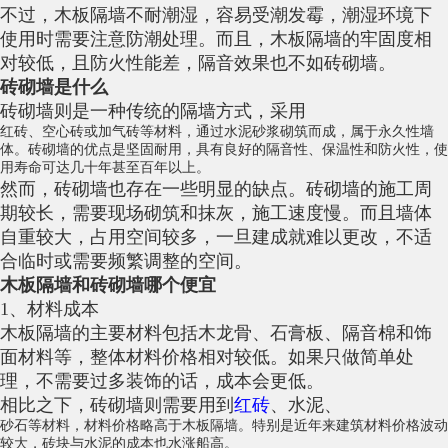
不过，木板隔墙不耐潮湿，容易受潮发霉，潮湿环境下
使用时需要注意防潮处理。而且，木板隔墙的牢固度相
对较低，且防火性能差，隔音效果也不如砖砌墙。
砖砌墙是什么
砖砌墙则是一种传统的隔墙方式，采用
红砖
、空心砖或
加气砖
等材料，通过
水泥
砂浆砌筑而成，属于永久性墙
体。砖砌墙的优点是坚固耐用，具有良好的隔音性、保温性和防火性，使
用寿命可达几十年甚至百年以上。
然而，砖砌墙也存在一些明显的缺点。砖砌墙的施工周
期较长，需要现场砌筑和抹灰，施工速度慢。而且墙体
自重较大，占用空间较多，一旦建成就难以更改，不适
合临时或需要频繁调整的空间。
木板隔墙和砖砌墙哪个便宜
1、材料成本
木板隔墙的主要材料包括木龙骨、石膏板、隔音棉和饰
面材料等，整体材料价格相对较低。如果只做简单处
理，不需要过多装饰的话，成本会更低。
相比之下，砖砌墙则需要用到
红砖
、水泥、
砂石
等材料，材料价格略高于木板隔墙。特别是近年来建筑材料价格波动
较大，砖块与水泥的成本也水涨船高。