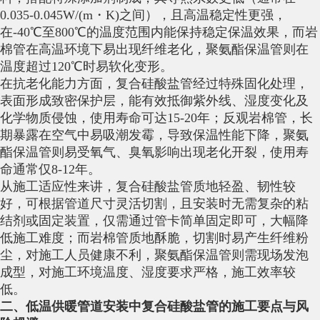
0.035-0.045W/(m・K)之间），且高温稳定性更强，
在-40℃至800℃的温度范围内能保持稳定保温效果，而岩
棉管在高温环境下易出现纤维老化，聚氨酯保温管则在
温度超过120℃时易软化变形。
在抗老化能力方面，复合硅酸盐管经过特殊固化处理，
表面形成致密保护层，能有效抵御紫外线、湿度变化及
化学物质侵蚀，使用寿命可达15-20年；反观岩棉管，长
期暴露在空气中易吸潮发霉，导致保温性能下降，聚氨
酯保温管则易受氧气、臭氧影响出现老化开裂，使用寿
命通常仅8-12年。
从施工适应性来讲，复合硅酸盐管质地轻盈、韧性较
好，可根据管道尺寸灵活切割，且安装时无需复杂的粘
结剂或固定装置，仅需通过管卡简单固定即可，大幅降
低施工难度；而岩棉管质地酥脆，切割时易产生纤维粉
尘，对施工人员健康不利，聚氨酯保温管则需现场发泡
成型，对施工环境温度、湿度要求严格，施工效率较
低。
二、低温供暖管道安装中复合硅酸盐管的施工要点与风