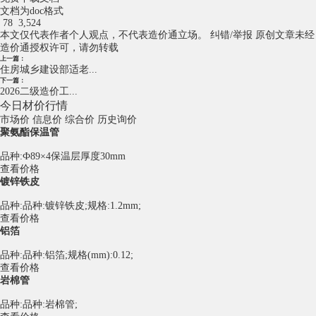
文档为doc格式
78
3,524
本文仅代表作者个人观点，不代表造价通立场。
纠错/举报
原创文章未经
造价通授权许可，请勿转载
上一篇：
住房城乡建设部适老...
下一篇：
2026二级造价工...
今日材价行情
市场价
信息价
综合价
历史询价
聚氨酯保温管
品种:Ф89×4保温层厚度30mm
查看价格
镀锌铁皮
品种:品种:镀锌铁皮;规格:1.2mm;
查看价格
铝箔
品种:品种:铝箔;规格(mm):0.12;
查看价格
岩棉管
品种:品种:岩棉管;