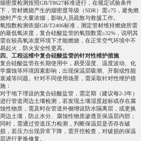
烟密度检测按照GB/T8627标准进行，在规定试验条件
下，管材燃烧产生的烟密度等级（SDR）需≤75，避免燃
烧时产生大量浓烟，影响人员疏散与救援工作。
氧指数检测依据GB/T2406标准，测定管材维持燃烧所需
的最低氧浓度，复合硅酸盐管的氧指数需≥32%，说明其
需在较高氧浓度环境下才能燃烧，在正常空气环境中不
易起火，防火安全性更高。
四、工程运维中复合硅酸盐管的针对性维护措施
复合硅酸盐管在长期使用中，易受湿度、温度波动、化
学腐蚀等环境因素影响，出现保温层吸潮、开裂或性能
衰减等问题。针对不同使用场景，需采取针对性维护措
施：
对于地下埋设的复合硅酸盐管，需定期（建议每2-3年）
进行管道周边土壤检测，若发现土壤湿度超标或存在腐
蚀性物质，需及时在管道外侧增设防水隔离层，或更换
周边土壤，防止水分、腐蚀性物质渗透至保温层内部；
同时，需通过管道压力检测，判断保温层是否存在破
损，若压力出现异常下降，需开挖检查，对破损的保温
层进行更换修复。