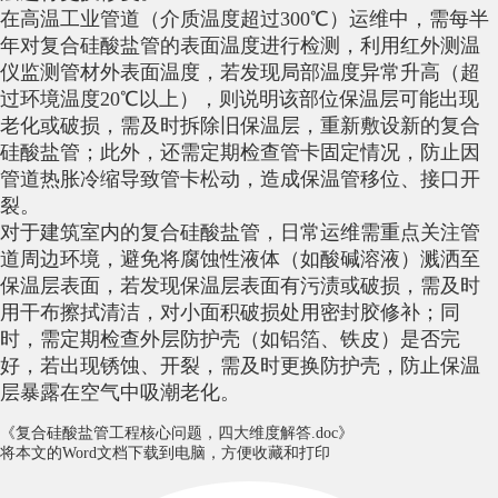
在高温工业管道（介质温度超过300℃）运维中，需每半
年对复合硅酸盐管的表面温度进行检测，利用红外测温
仪监测管材外表面温度，若发现局部温度异常升高（超
过环境温度20℃以上），则说明该部位保温层可能出现
老化或破损，需及时拆除旧保温层，重新敷设新的复合
硅酸盐管；此外，还需定期检查管卡固定情况，防止因
管道热胀冷缩导致管卡松动，造成保温管移位、接口开
裂。
对于建筑室内的复合硅酸盐管，日常运维需重点关注管
道周边环境，避免将腐蚀性液体（如酸碱溶液）溅洒至
保温层表面，若发现保温层表面有污渍或破损，需及时
用干布擦拭清洁，对小面积破损处用密封胶修补；同
时，需定期检查外层防护壳（如铝箔、铁皮）是否完
好，若出现锈蚀、开裂，需及时更换防护壳，防止保温
层暴露在空气中吸潮老化。
《复合硅酸盐管工程核心问题，四大维度解答.doc》
将本文的Word文档下载到电脑，方便收藏和打印