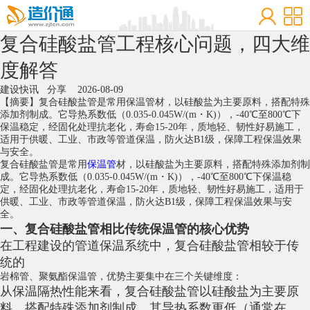
复合硅酸盐管工程核心问题，四大维
度解答
建设快讯
分享
2026-08-09
【摘要】复合硅酸盐管是常用保温管材，以硅酸盐为主要原料，搭配特殊
添加剂制成。它导热系数低（0.035-0.045W/(m・K)），-40℃至800℃下
保温稳定，经固化处理抗老化，寿命15-20年，质地轻、韧性好易施工，
适用于供暖、工业、市政等管道保温，防火达B1级，保障工程保温效果
与安全。
复合硅酸盐管
是常用
保温管
材，以硅酸盐为主要原料，搭配特殊添加剂制
成。它导热系数低（0.035-0.045W/(m・K)），-40℃至800℃下保温稳
定，经固化处理抗老化，寿命15-20年，质地轻、韧性好易施工，适用于
供暖、工业、市政等管道保温，防火达B1级，保障工程保温效果与安
全。
一、复合硅酸盐管相比传统保温管的核心优势
在工程建设的管道保温系统中，复合硅酸盐管相较于传
统的
岩棉管
、
聚氨酯保温管
，优势主要集中在三个关键维度：
从保温隔热性能来看，复合硅酸盐管以硅酸盐为主要原
料，搭配特殊添加剂制成，其导热系数更低（通常在