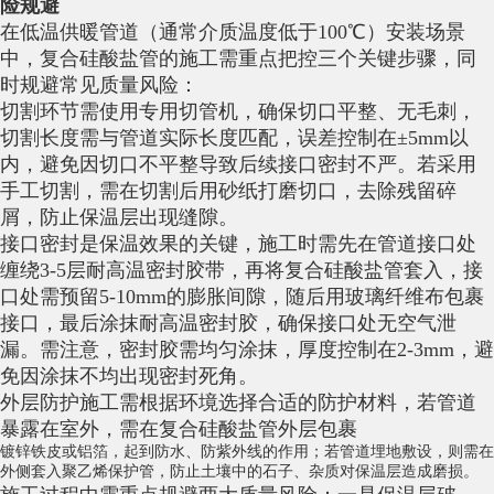
险规避
在低温供暖管道（通常介质温度低于100℃）安装场景
中，复合硅酸盐管的施工需重点把控三个关键步骤，同
时规避常见质量风险：
切割环节需使用专用切管机，确保切口平整、无毛刺，
切割长度需与管道实际长度匹配，误差控制在±5mm以
内，避免因切口不平整导致后续接口密封不严。若采用
手工切割，需在切割后用砂纸打磨切口，去除残留碎
屑，防止保温层出现缝隙。
接口密封是保温效果的关键，施工时需先在管道接口处
缠绕3-5层耐高温密封胶带，再将复合硅酸盐管套入，接
口处需预留5-10mm的膨胀间隙，随后用玻璃纤维布包裹
接口，最后涂抹耐高温密封胶，确保接口处无空气泄
漏。需注意，密封胶需均匀涂抹，厚度控制在2-3mm，避
免因涂抹不均出现密封死角。
外层防护施工需根据环境选择合适的防护材料，若管道
暴露在室外，需在复合硅酸盐管外层包裹
镀锌铁皮
或
铝箔
，起到防水、防紫外线的作用；若管道埋地敷设，则需在
外侧套入
聚乙烯保护管
，防止土壤中的石子、杂质对保温层造成磨损。