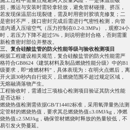
施工过程中需重点规避两大质量风险：一是保温层破
损，搬运与安装时需轻拿轻放，避免管材碰撞、挤压，
若发现保温层出现裂缝，需及时用密封胶填充修复；二
是密封不严，接口密封完成后需进行气密性检测，向管
道内通入压缩空气（压力控制在0.2-0.3MPa），观察24小
时，若压力下降不超过5%，则说明密封合格，否则需重
新检查密封部位并整改。
三、复合硅酸盐管的防火性能等级与验收检测项目
根据工程建设相关规范，复合硅酸盐管的防火性能需严
格符合GB8624《建筑材料及制品燃烧性能分级》中的B1
级要求，即“难燃材料”，具体表现为：在明火点燃后，离
开火源30秒内自行熄灭，且燃烧范围不超过规定区域，
无熔融滴落物产生。
工程验收时，需通过三项核心检测项目验证其防火性能
是否达标：
燃烧热值检测需依据GB/T14402标准，采用氧弹量热法测
定管材的燃烧热值，要求其总燃烧热值≤3.0MJ/kg，净燃
烧热值≤2.5MJ/kg，确保管材燃烧时释放的热量较低，不
易引发火势蔓延。