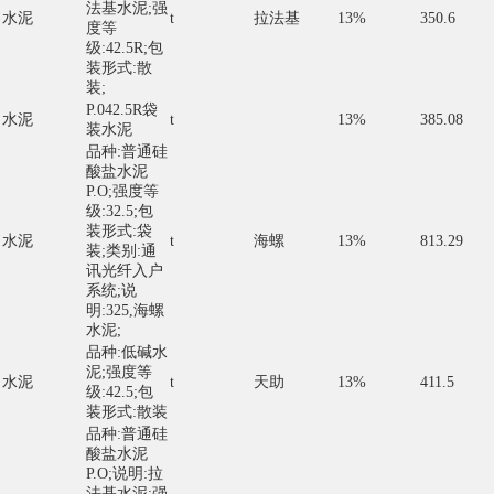
法基水泥;强
水泥
t
拉法基
13%
350.6
度等
级:42.5R;包
装形式:散
装;
P.042.5R袋
水泥
t
13%
385.08
装水泥
品种:普通硅
酸盐水泥
P.O;强度等
级:32.5;包
装形式:袋
水泥
t
海螺
13%
813.29
装;类别:通
讯光纤入户
系统;说
明:325,海螺
水泥;
品种:低碱水
泥;强度等
水泥
t
天助
13%
411.5
级:42.5;包
装形式:散装
品种:普通硅
酸盐水泥
P.O;说明:拉
法基水泥;强