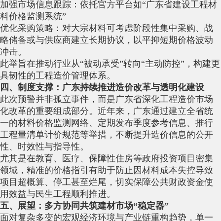
加强市场信息跟踪：依托官方平台如“广东省建设工程材
料价格监测系统”
优化采购策略：对大宗材料可考虑阶段性集中采购、战
略储备或与供应商建立长期协议，以平抑短期价格波动
冲击。
此举旨在推动行业从“被动承受”转向“主动防控”，构建更
具韧性的工程造价管理体系。
四、制度支撑：广东持续推进造价改革与透明化建设
此次预警并非孤立事件，而是广东省深化工程造价市场
化改革的重要组成部分。近年来，广东通过建立全省统
一的材料价格监测网络、定期发布季度参考信息、推行
工程量清单计价规范等举措，不断提升造价信息的公开
性、时效性与指导性。
尤其是在教育、医疗、保障性住房等政府投资项目密集
领域，精准的价格指引有助于防止因材料成本失控导致
项目超概算、停工甚至烂尾，切实保障公共财政资金使
用效益与民生工程顺利推进。
五、展望：多方协同共筑建材市场“稳定器”
面对复杂多变的宏观经济环境与产业链重构趋势，单一