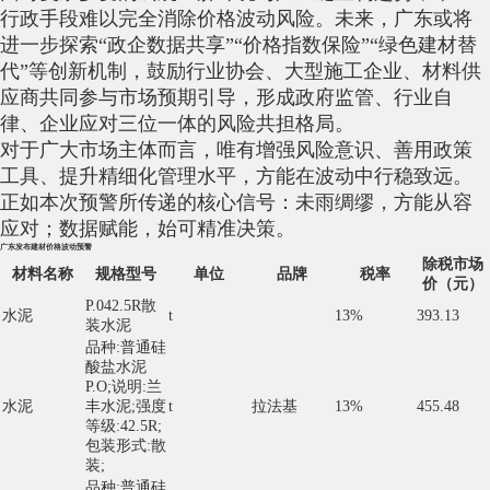
行政手段难以完全消除价格波动风险。未来，广东或将
进一步探索“政企数据共享”“价格指数保险”“绿色建材替
代”等创新机制，鼓励行业协会、大型施工企业、材料供
应商共同参与市场预期引导，形成政府监管、行业自
律、企业应对三位一体的风险共担格局。
对于广大市场主体而言，唯有增强风险意识、善用政策
工具、提升精细化管理水平，方能在波动中行稳致远。
正如本次预警所传递的核心信号：未雨绸缪，方能从容
应对；数据赋能，始可精准决策。
广东发布建材价格波动预警
除税市场
材料名称
规格型号
单位
品牌
税率
价（元）
P.042.5R散
水泥
t
13%
393.13
装水泥
品种:普通硅
酸盐水泥
P.O;说明:兰
水泥
丰水泥;强度
t
拉法基
13%
455.48
等级:42.5R;
包装形式:散
装;
品种:普通硅