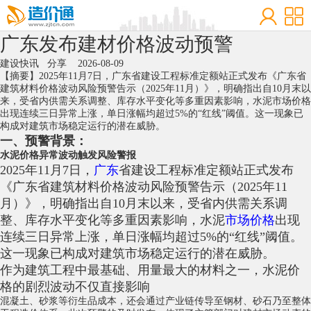
广东发布建材价格波动预警
建设快讯
分享
2026-08-09
【摘要】2025年11月7日，广东省建设工程标准定额站正式发布《广东省
建筑材料价格波动风险预警告示（2025年11月）》，明确指出自10月末以
来，受省内供需关系调整、库存水平变化等多重因素影响，水泥市场价格
出现连续三日异常上涨，单日涨幅均超过5%的“红线”阈值。这一现象已
构成对建筑市场稳定运行的潜在威胁。
一、预警背景：
水泥
价格异常波动触发风险警报
2025年11月7日，
广东
省建设工程标准定额站正式发布
《广东省建筑材料价格波动风险预警告示（2025年11
月）》，明确指出自10月末以来，受省内供需关系调
整、库存水平变化等多重因素影响，水泥
市场价格
出现
连续三日异常上涨，单日涨幅均超过5%的“红线”阈值。
这一现象已构成对建筑市场稳定运行的潜在威胁。
作为建筑工程中最基础、用量最大的材料之一，水泥价
格的剧烈波动不仅直接影响
混凝土
、砂浆等衍生品成本，还会通过产业链传导至
钢材
、砂石乃至整体