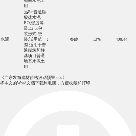
地基水泥土
用 .;
品种:普通硅
酸盐水泥
P.O;强度等
级:32.5;包
装形式:袋
水泥
装;试用范
t
秦岭
13%
408.44
围:适用于普
通砌筑和柱
基项目普通
地基水泥土
用 .;
《广东发布建材价格波动预警.doc》
将本文的Word文档下载到电脑，方便收藏和打印