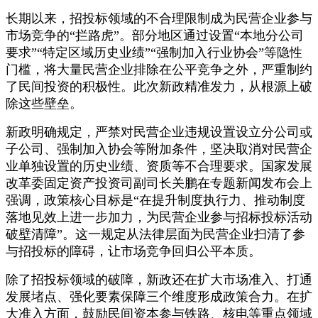
长期以来，招投标领域的不合理限制成为民营企业参与
市场竞争的“拦路虎”。部分地区通过设置“本地分公司
要求”“特定区域历史业绩”“强制加入行业协会”等隐性
门槛，将大量民营企业排除在公平竞争之外，严重制约
了民间投资的积极性。此次新政精准发力，从根源上破
除这些壁垒。
新政明确规定，严禁对民营企业违规设置设立分公司或
子公司、强制加入协会等附加条件，坚决取消对民营企
业单独设置的历史业绩、资质等不合理要求。国家发展
改革委固定资产投资司副司长关鹏在专题新闻发布会上
强调，政策核心目标是“在提升制度执行力、推动制度
落地见效上进一步加力，为民营企业参与招标投标活动
破壁清障”。这一规定从法律层面为民营企业扫清了参
与招投标的障碍，让市场竞争回归公平本质。
除了招投标领域的破障，新政还在扩大市场准入、打通
发展堵点、强化要素保障三个维度形成政策合力。在扩
大准入方面，鼓励民间资本参与铁路、核电等重点领域