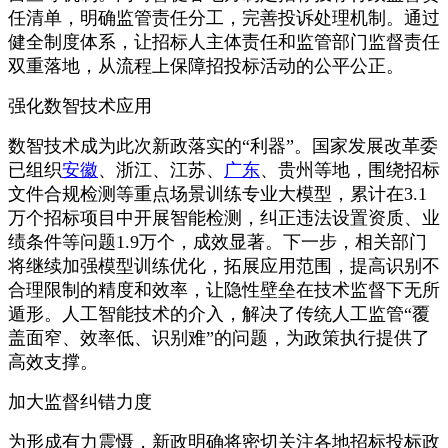
任清单，明确监管责任分工，完善投诉处理机制。通过
健全制度体系，让招标人主体责任和监管部门监督责任
双重落地，从流程上保障招投标活动的公平公正。
强化数智技术应用
数智技术成为此次新政落实的“利器”。国家发展改革委
已组织
安徽
、浙江、江苏、
广东
、贵州等地，围绕招标
文件合规检测等重点场景训练专业大模型，累计在3.1
万个招标项目中开展智能检测，纠正违法设置资质、业
绩条件等问题1.9万个，成效显著。下一步，相关部门
将继续加强模型训练优化，拓展应用范围，提高识别不
合理限制的精度和效率，让隐性壁垒在技术监督下无所
遁形。人工智能技术的介入，解决了传统人工监管“覆
盖面窄、效率低、识别难”的问题，为政策执行提供了
高效支撑。
加大监督纠错力度
为形成有力震慑，新政明确将密切关注各地招标投标政