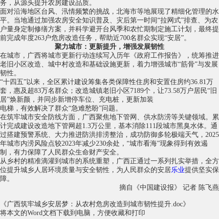
务，从源头提升农房建设品质。
面对沿海地区台风、汛情频繁的挑战，北海市等地展现了精细化管理的水
平。当地通过加强农房安全知识普及、灾后第一时间“拉网式”排查、为农
户量身定制修缮方案，并科学避开台风季和农忙期制定施工计划，最终提
前完成年度263户危房改造任务，帮助近700名群众实现“安居”。
聚力城市：更新提升，增强发展韧性
在城市，广西将城市更新行动连续写入历年《政府工作报告》，统筹推进
老旧小区改造、城中村改造和基础设施更新，着力增强城市“筋骨”与发展
韧性。
“十四五”以来，全区累计建设筹集各类保障性住房和安置住房约36.81万
套，惠及超83万名群众；改造城镇老旧小区7189个，让73.58万户居民“旧
居”焕新颜，并同步新增停车位、充电桩，更新加装
电梯
，有效解决了群众“急难愁盼”问题。
在筑牢城市安全防线方面，广西聚焦地下管网、供水防涝等关键领域。累
计完成建设改造地下管网超1.3万公里，基本消除111段城市黑臭水体。通
过搭建预警系统、大力推进防洪排涝整治，成功防御多轮极端天气，2025
年城市内涝风险点较2023年减少230余处，“城市看海”现象得到有效遏
制，有力保障了人民群众生命财产安全。
从乡村的精准滴灌到城市的系统重塑，广西正通过一系列扎实举措，全方
位提升城乡人居环境质量与安全韧性，为人民群众的安居
乐业
提供坚实保
障。
摘自《中国建设报》 记者 陈飞燕
《广西筑牢城乡安居梦：从农村危房改造到城市韧性提升.doc》
将本文的Word文档下载到电脑，方便收藏和打印