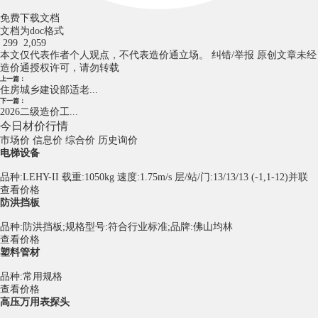
免费下载文档
文档为doc格式
299
2,059
本文仅代表作者个人观点，不代表造价通立场。
纠错/举报
原创文章未经
造价通授权许可，请勿转载
上一篇：
住房城乡建设部适老...
下一篇：
2026二级造价工...
今日材价行情
市场价
信息价
综合价
历史询价
电梯设备
品种:LEHY-II 载重:1050kg 速度:1.75m/s 层/站/门:13/13/13 (-1,1-12)并联
查看价格
防洪挡板
品种:防洪挡板;规格型号:符合行业标准;品牌:佛山均林
查看价格
塑料管材
品种:常用规格
查看价格
高压万用表探头