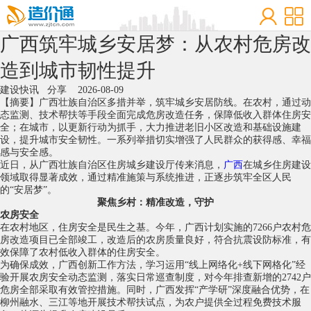
广西筑牢城乡安居梦：从农村危房改
造到城市韧性提升
建设快讯
分享
2026-08-09
【摘要】广西壮族自治区多措并举，筑牢城乡安居防线。在农村，通过动
态监测、技术帮扶等手段全面完成危房改造任务，保障低收入群体住房安
全；在城市，以更新行动为抓手，大力推进老旧小区改造和基础设施建
设，提升城市安全韧性。一系列举措切实增强了人民群众的获得感、幸福
感与安全感。
近日，从广西壮族自治区住房城乡建设厅传来消息，
广西
在城乡住房建设
领域取得显著成效，通过精准施策与系统推进，正逐步筑牢全区人民
的“安居梦”。
聚焦乡村：精准改造，守护
农房
安全
在农村地区，住房安全是民生之基。今年，广西计划实施的7266户农村危
房改造项目已全部竣工，改造后的农房质量良好，符合抗震设防标准，有
效保障了农村低收入群体的住房安全。
为确保成效，广西创新工作方法，学习运用“线上网络化+线下网格化”经
验开展农房安全动态监测，落实日常巡查制度，对今年排查新增的2742户
危房全部采取有效管控措施。同时，广西发挥“产学研”深度融合优势，在
柳州融水、三江等地开展技术帮扶试点，为农户提供全过程免费技术服