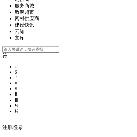
服务商城
数聚超市
网材供应商
建设快讯
云知
文库
符
φ
δ
°
×
#
Ⅱ
Ⅲ
½
¼
注册/登录