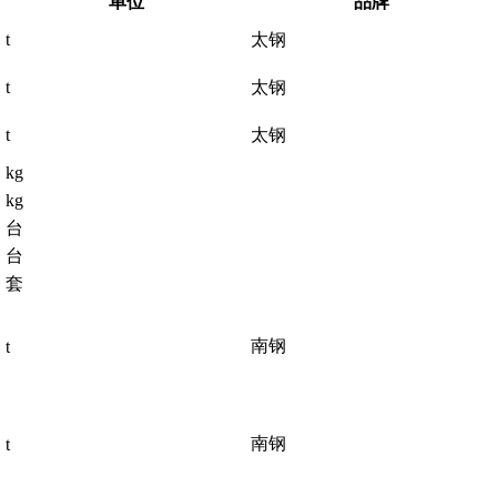
单位
品牌
t
太钢
t
太钢
t
太钢
kg
kg
台
台
套
南钢
t
南钢
t