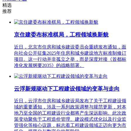
精选
推荐
京住建委布标准棋局，工程领域换新貌
近日，北京市住房和城乡建设委员会重磅发布通知，面
向社会公开征集2025年住房和城乡建设地方标准制修订
项目。这一行动并非孤立之举，而是深度对接《首都标
准化发展纲要2035》的战略部署。
云浮新规驱动下工程建设领域的变革与走向
近日，云浮市住房和城乡建设局发布了关于工程建设领
域的重要通知，涉及一系列政策调整与规范更新，对本
地乃至全国的工程建设行业都将产生深远影响。此次政
策变动聚焦于工程造价管理、建设模式优化以及行业监
管强化等核心议题，标志着工程建设领域正迈向更为市