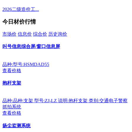
2026二级造价工...
今日材价行情
市场价
信息价
综合价
历史询价
叫号信息综合屏/窗口信息屏
品种:型号:HSMDAD55
查看价格
抱杆支架
品种:品种:支架 型号:ZJ-LZ 说明:抱杆支架 类别:交通电子警察
抓拍系统
查看价格
扬尘监测系统