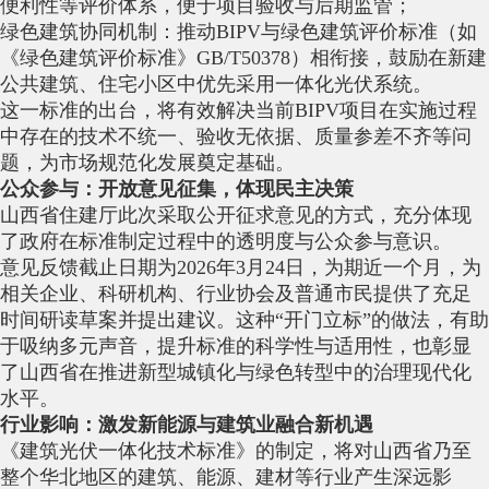
便利性等评价体系，便于项目验收与后期监管；
绿色建筑协同机制：推动BIPV与绿色建筑评价标准（如
《绿色建筑评价标准》GB/T50378）相衔接，鼓励在新建
公共建筑、住宅小区中优先采用一体化光伏系统。
这一标准的出台，将有效解决当前BIPV项目在实施过程
中存在的技术不统一、验收无依据、质量参差不齐等问
题，为市场规范化发展奠定基础。
公众参与：开放意见征集，体现民主决策
山西省住建厅此次采取公开征求意见的方式，充分体现
了政府在标准制定过程中的透明度与公众参与意识。
意见反馈截止日期为2026年3月24日，为期近一个月，为
相关企业、科研机构、行业协会及普通市民提供了充足
时间研读草案并提出建议。这种“开门立标”的做法，有助
于吸纳多元声音，提升标准的科学性与适用性，也彰显
了山西省在推进新型城镇化与绿色转型中的治理现代化
水平。
行业影响：激发新能源与建筑业融合新机遇
《建筑光伏一体化技术标准》的制定，将对山西省乃至
整个华北地区的建筑、能源、建材等行业产生深远影