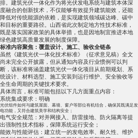
排。建筑光伏一体化作为将光伏发电系统与建筑本体深
度融合的创新技术，不仅能够有效提升建筑能效，还能
降低对传统能源的依赖，是实现建筑领域碳达峰、碳中
和目标的重要路径。山西省此次制定地方性技术标准，
既是落实国家政策的具体举措，也是因地制宜推进本地
绿色建筑高质量发展的制度保障。
标准内容聚焦：覆盖设计、施工、验收全链条
虽然《建筑光伏一体化技术标准》（征求意见稿）全文
尚未完全公开披露，但从通知内容及行业惯例可以判
断，该标准将涵盖建筑光伏一体化项目从前期规划、系
统设计、材料选型、施工安装到运行维护、安全验收等
全生命周期的关键技术要求。
具体而言，标准可能包括以下几方面重点内容：
系统集成要求：明确
光伏组件
如何与
建筑屋面
、
幕墙
、
窗户
等部位有机结合，确保其既满足发
电功能，又符合建筑美学和结构安全；
电气安全规范：对并网接入、防雷接地、防火隔离等提
出强制性技术指标，保障系统运行安全；
能效与性能评估：建立统一的发电效率、耐久性、维护