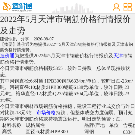
2022年5月天津市钢筋价格行情报价
及走势
建设快讯
分享
2026-08-07
【摘要】造价通为您提供2022年5月天津市钢筋价格行情报价及天津市钢
筋价格行情走势。
造价通
为您提供2022年5月天津市钢筋价格行情报价及
天津
市钢
筋价格行情走势。
今日天津市钢筋价格指数5355，较昨日持跌，总体呈现持跌状
态。
其中河钢直径:6;材质:HPB300钢筋6334元/单位，较昨日跌-23元/
吨。河钢直径:10;材质:HPB300钢筋6138元/单位，较昨日跌-23
元/吨。裕华直径:12;材质:Q235钢筋5304元/单位，较昨日跌-23
元/吨。
今日天津市钢材市场钢筋价格持稳，建设工程行业成交价与昨日
对比跌-18元/吨，
市场价格
持跌，但整体成交力度偏弱。预计短
期内天津市钢筋价格或持稳震荡运行。明日走势预警：跌。
材料名称
规格属性
品牌/产地
单位
含税
高线
直径:6;材质:HPB300
河钢
t
6334